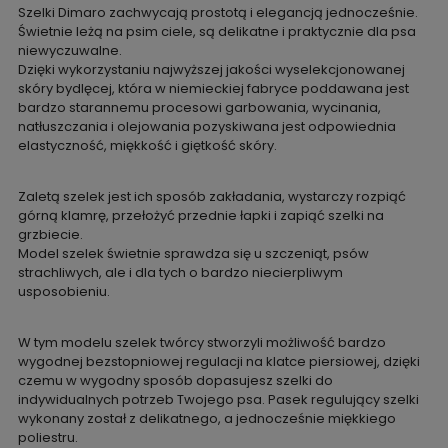
Szelki Dimaro zachwycają prostotą i elegancją jednocześnie.
Świetnie leżą na psim ciele, są delikatne i praktycznie dla psa
niewyczuwalne.
Dzięki wykorzystaniu najwyższej jakości wyselekcjonowanej
skóry bydlęcej, która w niemieckiej fabryce poddawana jest
bardzo starannemu procesowi garbowania, wycinania,
natłuszczania i olejowania pozyskiwana jest odpowiednia
elastyczność, miękkość i giętkość skóry.
Zaletą szelek jest ich sposób zakładania, wystarczy rozpiąć
górną klamrę, przełożyć przednie łapki i zapiąć szelki na
grzbiecie.
Model szelek świetnie sprawdza się u szczeniąt, psów
strachliwych, ale i dla tych o bardzo niecierpliwym
usposobieniu.
W tym modelu szelek twórcy stworzyli możliwość bardzo
wygodnej bezstopniowej regulacji na klatce piersiowej, dzięki
czemu w wygodny sposób dopasujesz szelki do
indywidualnych potrzeb Twojego psa. Pasek regulujący szelki
wykonany został z delikatnego, a jednocześnie miękkiego
poliestru.