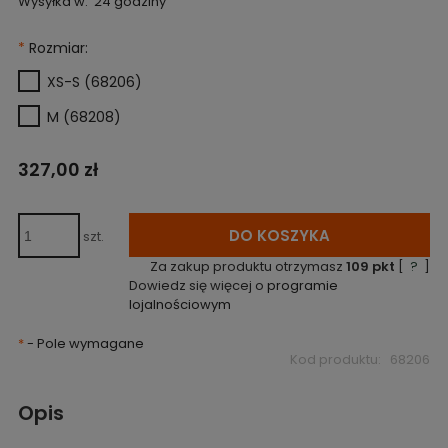
Wysyłka w:
24 godziny
*
Rozmiar:
XS-S (68206)
M (68208)
327,00 zł
DO KOSZYKA
szt.
Za zakup produktu otrzymasz
109
pkt
[
?
]
Dowiedz się więcej o
programie
lojalnościowym
*
- Pole wymagane
Kod produktu:
68206
Opis