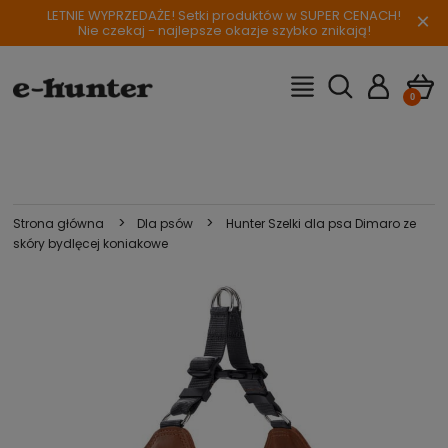
LETNIE WYPRZEDAŻE! Setki produktów w SUPER CENACH!
×
Nie czekaj - najlepsze okazje szybko znikają!
>
>
Strona główna
Dla psów
Hunter Szelki dla psa Dimaro ze
skóry bydlęcej koniakowe