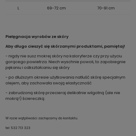
L
69-72 cm
70-91 cm
Pielęgnacja wyrobów ze skóry
Aby długo cieszyć się skórzanymi produktami, pamiętaj!
- nigdy nie susz mokrej skóry na kaloryferze czy przy użyciu
gorącego powietrza. Niech wyschnie powoli, to zapobiegnie
pękaniu i odkształcaniu się skóry
- po dłuższym okresie użytkowania natłuść skórę specjalnym
olejem, aby zachowała swoją elastyczność
- zabrudzoną skórę przecieraj delikatnie wilgotną (ale nie
mokrą!) ściereczką.
W razie wątpliwości zachęcamy do kontaktu.
tel: 532 713 323