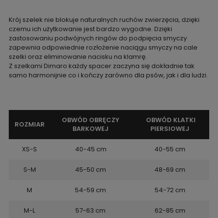
Krój szelek nie blokuje naturalnych ruchów zwierzęcia, dzięki
czemu ich użytkowanie jest bardzo wygodne. Dzięki
zastosowaniu podwójnych ringów do podpięcia smyczy
zapewnia odpowiednie rozłożenie naciągu smyczy na cale
szelki oraz eliminowanie nacisku na klamrę.
Z szelkami Dimaro każdy spacer zaczyna się dokładnie tak
samo harmonijnie co i kończy zarówno dla psów, jak i dla ludzi.
OBWÓD OBRĘCZY
OBWÓD KLATKI
ROZMIAR
BARKOWEJ
PIERSIOWEJ
XS-S
40-45 cm
40-55 cm
S-M
45-50 cm
48-69 cm
M
54-59 cm
54-72 cm
M-L
57-63 cm
62-85 cm