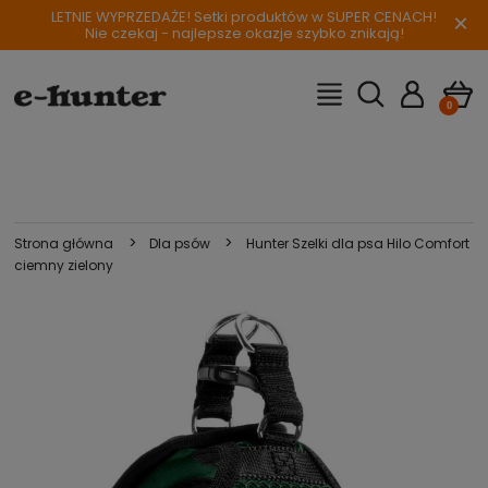
LETNIE WYPRZEDAŻE! Setki produktów w SUPER CENACH!
×
Nie czekaj - najlepsze okazje szybko znikają!
>
>
Strona główna
Dla psów
Hunter Szelki dla psa Hilo Comfort
ciemny zielony