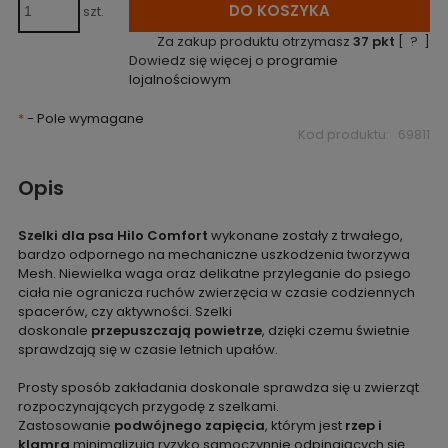
DO KOSZYKA
szt.
Za zakup produktu otrzymasz
37
pkt
[
?
]
Dowiedz się więcej o
programie
lojalnościowym
*
- Pole wymagane
Kod produktu:
69811
Opis
Szelki dla psa Hilo Comfort
wykonane zostały z trwałego,
bardzo odpornego na mechaniczne uszkodzenia tworzywa
Mesh. Niewielka waga oraz delikatne przyleganie do psiego
ciała nie ogranicza ruchów zwierzęcia w czasie codziennych
spacerów, czy aktywności. Szelki
doskonale
przepuszczają powietrze
, dzięki czemu świetnie
sprawdzają się w czasie letnich upałów.
Prosty sposób zakładania doskonale sprawdza się u zwierząt
rozpoczynających przygodę z szelkami.
Zastosowanie
podwójnego zapięcia
, którym jest
rzep i
klamra
minimalizują ryzyko samoczynnie odpinających się