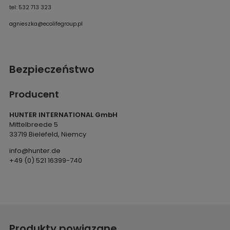
tel: 532 713 323
agnieszka@ecolifegroup.pl
Bezpieczeństwo
Producent
HUNTER INTERNATIONAL GmbH
Mittelbreede 5
33719 Bielefeld, Niemcy
info@hunter.de
+49 (0) 521 16399-740
Produkty powiązane