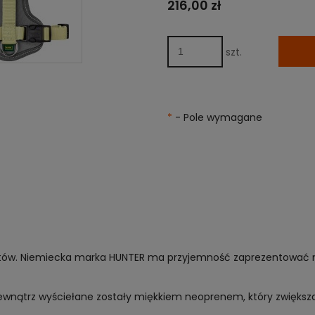
216,00 zł
szt.
*
- Pole wymagane
tów. Niemiecka marka HUNTER ma przyjemność zaprezentować nie
wnątrz wyściełane zostały miękkiem neoprenem, który zwiększa k