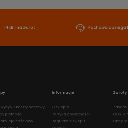
14 dni na zwrot
Fachowa obsługa k
upy
Informacje
Zwroty 
wysyłki i koszty dostawy
O sklepie
Zasady 
dy płatności
Polityka prywatności
ODSTĄP
ram lojalnościowy
Regulamin sklepu
Chcę r
te pytania
Kontakt