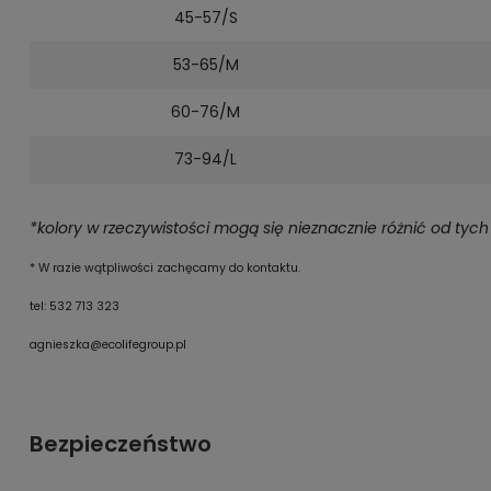
45-57/S
53-65/M
60-76/M
73-94/L
*kolory w rzeczywistości mogą się nieznacznie różnić od ty
* W razie wątpliwości zachęcamy do kontaktu.
tel: 532 713 323
agnieszka@ecolifegroup.pl
Bezpieczeństwo