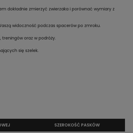
upem dokładnie zmierzyć zwierzaka i porównać wymiary z
 Waszą widoczność podczas spacerów po zmroku.
, treningów oraz w podróży.
jących się szelek.
OWEJ
SZEROKOŚĆ PASKÓW