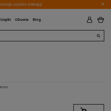
×
kazje szybko znikają!
Książki
Obuwie
Blog
atcha