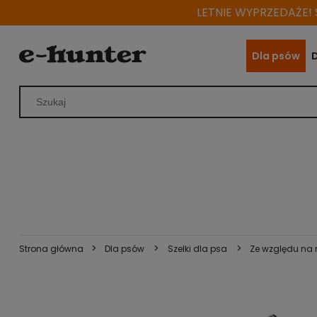
LETNIE WYPRZEDAŻE! S
Dla psów
>
>
>
Strona główna
Dla psów
Szelki dla psa
Ze względu na 