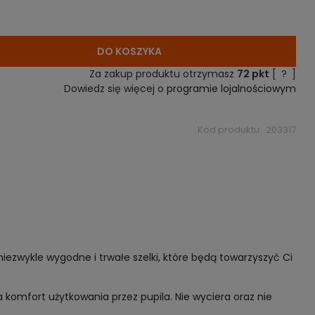
DO KOSZYKA
Za zakup produktu otrzymasz
72
pkt
[
?
]
Dowiedz się więcej o
programie lojalnościowym
Kod produktu:
203317
zwykle wygodne i trwałe szelki, które będą towarzyszyć Ci
omfort użytkowania przez pupila. Nie wyciera oraz nie