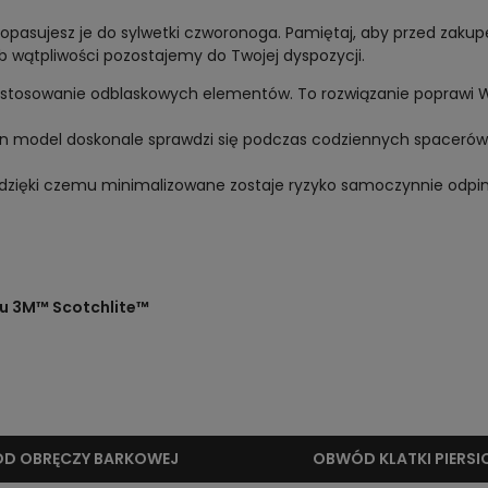
dopasujesz je do sylwetki czworonoga. Pamiętaj, aby przed zak
lub wątpliwości pozostajemy do Twojej dyspozycji.
astosowanie odblaskowych elementów. To rozwiązanie poprawi
 Ten model doskonale sprawdzi się podczas codziennych spacerów
dzięki czemu minimalizowane zostaje ryzyko samoczynnie odpina
u 3M™ Scotchlite™
D OBRĘCZY BARKOWEJ
OBWÓD KLATKI PIERSI