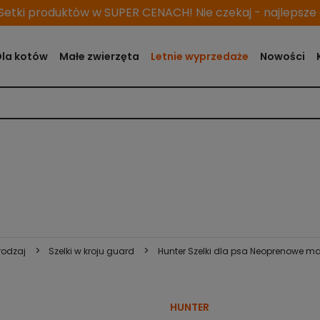
etki produktów w SUPER CENACH! Nie czekaj - najlepsze o
Dla kotów
Małe zwierzęta
Letnie wyprzedaże
Nowości
>
>
rodzaj
Szelki w kroju guard
Hunter Szelki dla psa Neoprenowe m
HUNTER