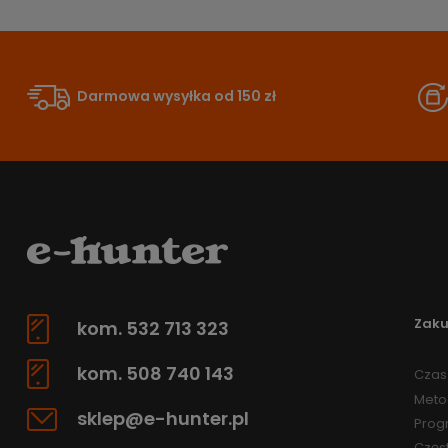
Darmowa wysyłka od 150 zł
Zak
kom. 532 713 323
kom. 508 740 143
Czas 
Meto
sklep@e-hunter.pl
Prog
Częs