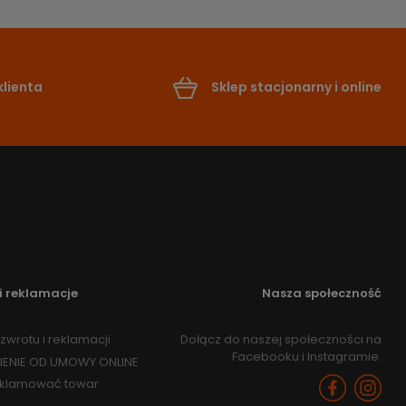
lienta
Sklep stacjonarny i online
i reklamacje
Nasza społeczność
zwrotu i reklamacji
Dołącz do naszej społeczności na
Facebooku i Instagramie.
IENIE OD UMOWY ONLINE
eklamować towar