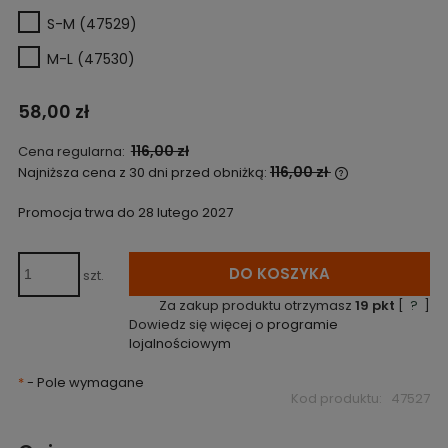
S-M (47529)
M-L (47530)
58,00 zł
116,00 zł
Cena regularna:
116,00 zł
Najniższa cena z 30 dni przed obniżką:
Jeżeli produk
niż 30 dni, wyś
Promocja trwa do 28 lutego 2027
cena od mome
pojawił się w 
DO KOSZYKA
szt.
Za zakup produktu otrzymasz
19
pkt
[
?
]
Dowiedz się więcej o
programie
lojalnościowym
*
- Pole wymagane
Kod produktu:
47527