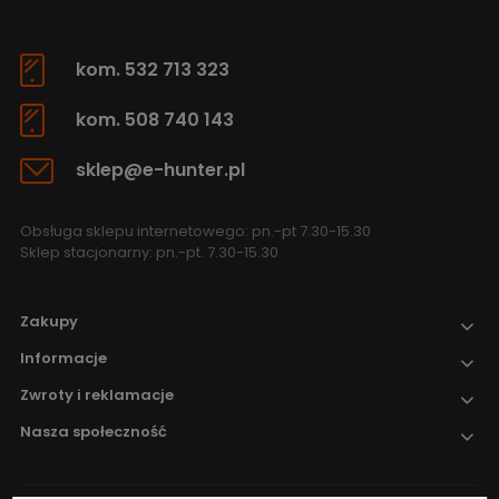
kom. 532 713 323
kom. 508 740 143
sklep@e-hunter.pl
Obsługa sklepu internetowego: pn.-pt 7.30-15.30
Sklep stacjonarny: pn.-pt. 7.30-15.30
Zakupy
Informacje
Zwroty i reklamacje
Nasza społeczność