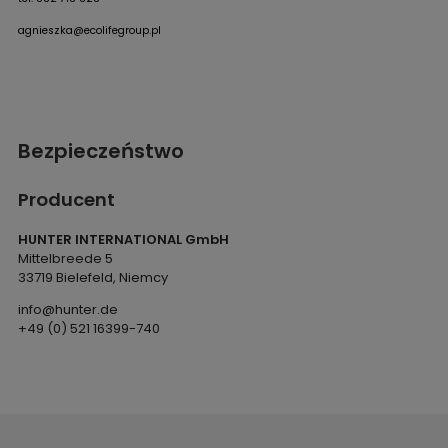
agnieszka@ecolifegroup.pl
Bezpieczeństwo
Producent
HUNTER INTERNATIONAL GmbH
Mittelbreede 5
33719 Bielefeld, Niemcy
info@hunter.de
+49 (0) 521 16399-740