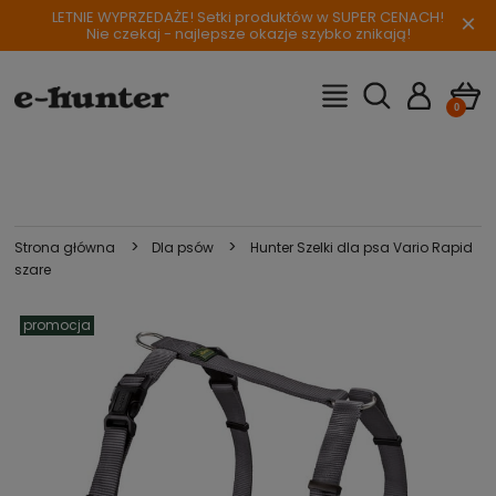
LETNIE WYPRZEDAŻE! Setki produktów w SUPER CENACH!
×
Nie czekaj - najlepsze okazje szybko znikają!
>
>
Strona główna
Dla psów
Hunter Szelki dla psa Vario Rapid
szare
promocja