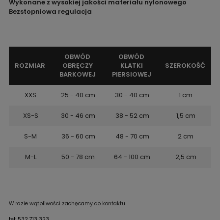
Wykonane z wysokiej jakości materiału nylonowego
Bezstopniowa regulacja
OBWÓD
OBWÓD
ROZMIAR
OBRĘCZY
KLATKI
SZEROKOŚĆ
BARKOWEJ
PIERSIOWEJ
XXS
25 - 40 cm
30 - 40 cm
1 cm
XS-S
30 - 46 cm
38 - 52 cm
1,5 cm
S-M
36 - 60 cm
48 - 70 cm
2 cm
M-L
50 - 78 cm
64 - 100 cm
2,5 cm
W razie wątpliwości zachęcamy do kontaktu.
tel: 532 713 323