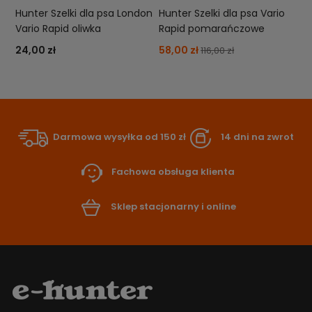
Hunter Szelki dla psa London
Hunter Szelki dla psa Vario
Vario Rapid oliwka
Rapid pomarańczowe
24,00 zł
58,00 zł
116,00 zł
Darmowa wysyłka od 150 zł
14 dni na zwrot
Fachowa obsługa klienta
Sklep stacjonarny i online