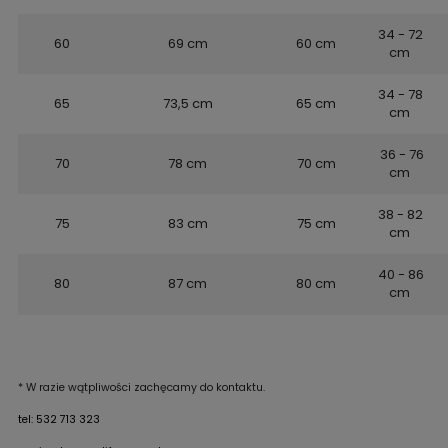
34 - 72
60
69 cm
60 cm
cm
34 - 78
65
73,5 cm
65 cm
cm
36 - 76
70
78 cm
70 cm
cm
38 - 82
75
83 cm
75 cm
cm
40 - 86
80
87 cm
80 cm
cm
* W razie wątpliwości zachęcamy do kontaktu.
tel: 532 713 323