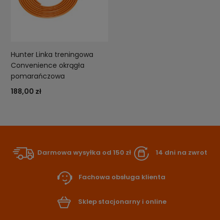
Hunter Linka treningowa
Convenience okrągła
pomarańczowa
188,00 zł
Darmowa wysyłka od 150 zł
14 dni na zwrot
Fachowa obsługa klienta
Sklep stacjonarny i online