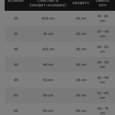
ROZMIAR
CAŁKOWITA
OBWÓD
GRZBIETU
(GRZBIET+KOŁNIERZ)
SZYI
18 - 38
25
30,5 cm
25 cm
cm
20 - 40
30
35 cm
30 cm
cm
26 - 52
35
41,5 cm
35 cm
cm
28 - 56
40
48 cm
40 cm
cm
30 - 58
45
53 cm
45 cm
cm
32 - 60
50
58 cm
50 cm
cm
34 - 70
55
63 cm
55 cm
cm