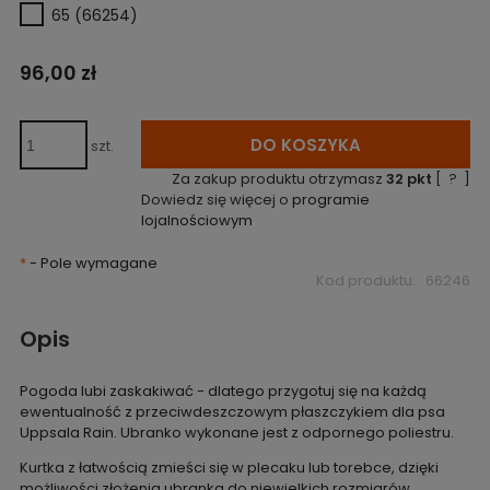
65 (66254)
96,00 zł
DO KOSZYKA
szt.
Za zakup produktu otrzymasz
32
pkt
[
?
]
Dowiedz się więcej o
programie
lojalnościowym
*
- Pole wymagane
Kod produktu:
66246
Opis
Pogoda lubi zaskakiwać - dlatego przygotuj się na każdą
ewentualność z przeciwdeszczowym płaszczykiem dla psa
Uppsala Rain. Ubranko wykonane jest z odpornego poliestru.
Kurtka z łatwością zmieści się w plecaku lub torebce, dzięki
możliwości złożenia ubranka do niewielkich rozmiarów