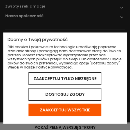
Zwroty i reklamacje
Nasza społeczność
Dbamy o Twoją prywatność
Nadzór nad obrotem produktami
leczniczymi weterynaryjnymi sprawuje
Pliki cookies i pokrewne im technologie umożliwiają poprawne
działanie strony i pomagają nam dostosować ofertę do Twoich
Wojewódzki Inspektorat Weterynarii w
potrzeb. Możesz zaakceptować wykorzystanie przez nas
Katowicach
.
wszystkich tych plików i przejść do sklepu lub dostosować użycie
plików do swoich preferencji, wybierając opcję "Dostosuj zgody".
Więcej w naszej Polityce prywatności.
ZAAKCEPTUJ TYLKO NIEZBĘDNE
© 2024 Eco Life Group. Wszystkie prawa zastrzeżone.
Sklep internetowy Shoper.pl
DOSTOSUJ ZGODY
ZAAKCEPTUJ WSZYSTKIE
POKAŻ PEŁNĄ WERSJĘ STRONY