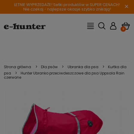
LETNIE WYPRZEDAŻE! Setki produktów w SUPER CENACH!
×
Nie czekaj - najlepsze okazje szybko znikają!
>
>
>
Strona główna
Dla psów
Ubranka dla psa
Kurtka dla
>
psa
Hunter Ubranko przeciwdeszczowe dla psa Uppsala Rain
czerwone