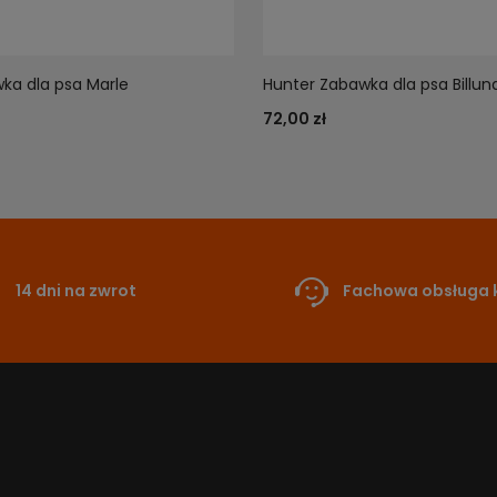
ka dla psa Marle
Hunter Zabawka dla psa Billun
72,00 zł
14 dni na zwrot
Fachowa obsługa k