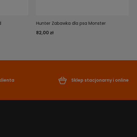
d
Hunter Zabawka dla psa Monster
82,00 zł
lienta
Sklep stacjonarny i online