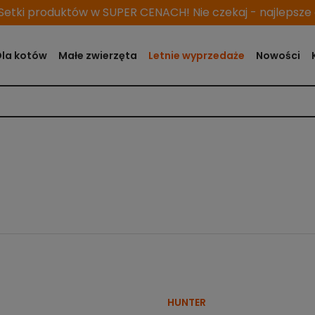
etki produktów w SUPER CENACH! Nie czekaj - najlepsze o
Dla kotów
Małe zwierzęta
Letnie wyprzedaże
Nowości
HUNTER