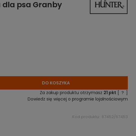
 dla psa Granby
DO KOSZYKA
Za zakup produktu otrzymasz
21
pkt
[
?
]
Dowiedz się więcej o
programie lojalnościowym
Kod produktu:
67452/67453