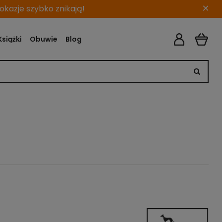
×
kazje szybko znikają!
Książki
Obuwie
Blog