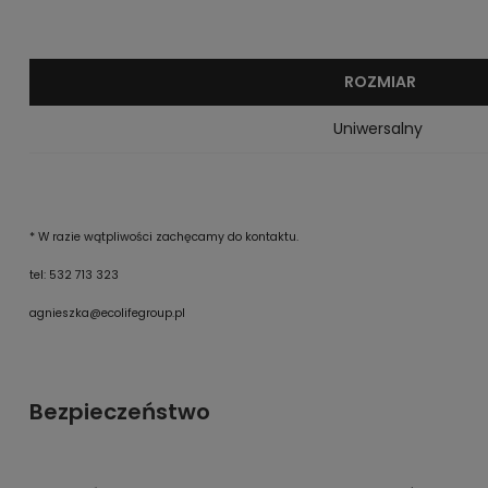
ROZMIAR
Uniwersalny
* W razie wątpliwości zachęcamy do kontaktu.
tel: 532 713 323
agnieszka@ecolifegroup.pl
Bezpieczeństwo