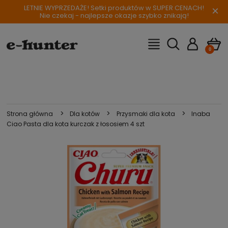
LETNIE WYPRZEDAŻE! Setki produktów w SUPER CENACH!
×
Nie czekaj - najlepsze okazje szybko znikają!
>
>
>
Strona główna
Dla kotów
Przysmaki dla kota
Inaba
Ciao Pasta dla kota kurczak z łososiem 4 szt