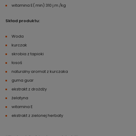
witamina E( min) 310 j.m./kg
Skład produktu:
Woda
kurczak
skrobia z tapioki
łosoś
naturalny aromat z kurczaka
guma guar
ekstrakt z drożdży
żelatyna
witamina E
ekstrakt z zielonej herbaty