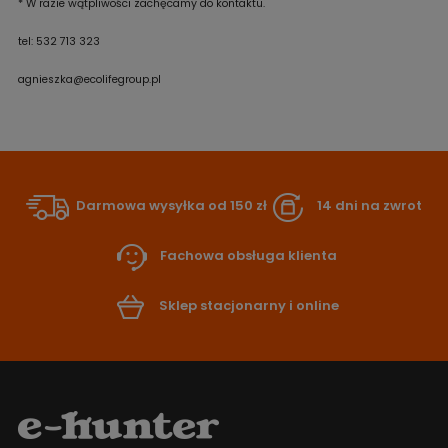
* W razie wątpliwości zachęcamy do kontaktu.
tel: 532 713 323
agnieszka@ecolifegroup.pl
Darmowa wysyłka od 150 zł
14 dni na zwrot
Fachowa obsługa klienta
Sklep stacjonarny i online