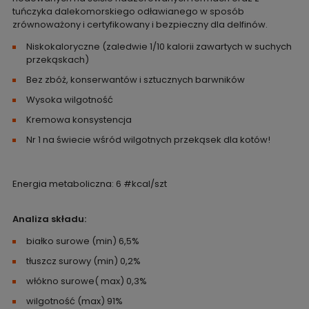
tuńczyka dalekomorskiego odławianego w sposób
zrównoważony i certyfikowany i bezpieczny dla delfinów.
Niskokaloryczne (zaledwie 1/10 kalorii zawartych w suchych
przekąskach)
Bez zbóż, konserwantów i sztucznych barwników
Wysoka wilgotność
Kremowa konsystencja
Nr 1 na świecie wśród wilgotnych przekąsek dla kotów!
Energia metaboliczna: 6 #kcal/szt
Analiza składu:
białko surowe (min) 6,5%
tłuszcz surowy (min) 0,2%
włókno surowe( max) 0,3%
wilgotność (max) 91%