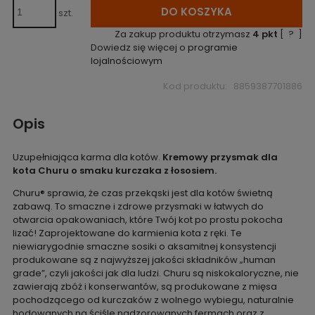
DO KOSZYKA
szt.
Za zakup produktu otrzymasz
4
pkt
[
?
]
Dowiedz się więcej o
programie
lojalnościowym
Kod produktu:
8859387701886
Opis
Uzupełniająca karma dla kotów.
Kremowy przysmak dla
kota Churu o smaku kurczaka z łososiem.
Churu® sprawia, że czas przekąski jest dla kotów świetną
zabawą. To smaczne i zdrowe przysmaki w łatwych do
otwarcia opakowaniach, które Twój kot po prostu pokocha
lizać! Zaprojektowane do karmienia kota z ręki. Te
niewiarygodnie smaczne sosiki o aksamitnej konsystencji
produkowane są z najwyższej jakości składników „human
grade”, czyli jakości jak dla ludzi. Churu są niskokaloryczne, nie
zawierają zbóż i konserwantów, są produkowane z mięsa
pochodzącego od kurczaków z wolnego wybiegu, naturalnie
hodowanych na ściśle nadzorowanych fermach oraz z