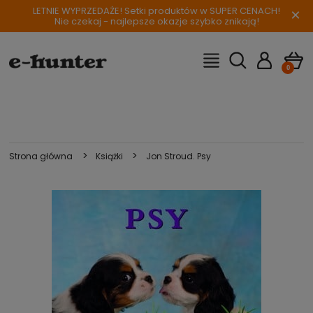
LETNIE WYPRZEDAŻE! Setki produktów w SUPER CENACH!
×
Nie czekaj - najlepsze okazje szybko znikają!
>
>
Strona główna
Książki
Jon Stroud. Psy