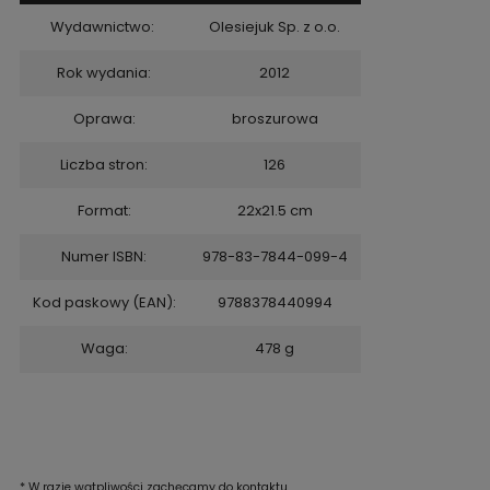
Wydawnictwo:
Olesiejuk Sp. z o.o.
Rok wydania:
2012
Oprawa:
broszurowa
Liczba stron:
126
Format:
22x21.5 cm
Numer ISBN:
978-83-7844-099-4
Kod paskowy (EAN):
9788378440994
Waga:
478 g
* W razie wątpliwości zachęcamy do kontaktu.