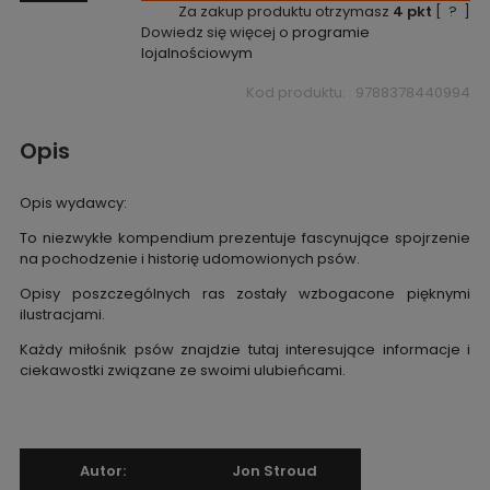
Za zakup produktu otrzymasz
4
pkt
[
?
]
Dowiedz się więcej o
programie
lojalnościowym
Kod produktu:
9788378440994
Opis
Opis wydawcy:
To niezwykłe kompendium prezentuje fascynujące spojrzenie
na pochodzenie i historię udomowionych psów.
Opisy poszczególnych ras zostały wzbogacone pięknymi
ilustracjami.
Każdy miłośnik psów znajdzie tutaj interesujące informacje i
ciekawostki związane ze swoimi ulubieńcami.
Autor:
Jon Stroud