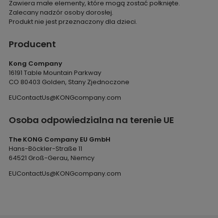
Zawiera małe elementy, które mogą zostać połknięte.
Zalecany nadzór osoby dorosłej.
Produkt nie jest przeznaczony dla dzieci.
Producent
Kong Company
16191 Table Mountain Parkway
CO 80403 Golden, Stany Zjednoczone
EUContactUs@KONGcompany.com
Osoba odpowiedzialna na terenie UE
The KONG Company EU GmbH
Hans-Böckler-Straße 11
64521 Groß-Gerau, Niemcy
EUContactUs@KONGcompany.com