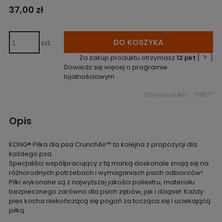
37,00 zł
DO KOSZYKA
szt.
Za zakup produktu otrzymasz
12
pkt
[
?
]
Dowiedz się więcej o
programie
lojalnościowym
Kod produktu:
68877
Opis
KONG® Piłka dla psa CrunchAir™ to kolejna z propozycji dla
każdego psa.
Specjaliści współpracujący z tą marką doskonale znają się na
różnorodnych potrzebach i wymaganiach psich odbiorców!
Piłki wykonane są z najwyższej jakości poliestru, materiału
bezpiecznego zarówno dla psich zębów, jak i dziąseł. Każdy
pies kocha niekończącą się pogoń za tocząca się i uciekającą
piłką.