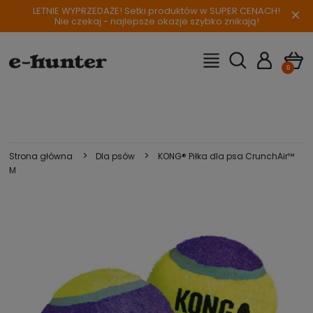
LETNIE WYPRZEDAŻE! Setki produktów w SUPER CENACH!
×
Nie czekaj - najlepsze okazje szybko znikają!
>
>
Strona główna
Dla psów
KONG® Piłka dla psa CrunchAir™
M