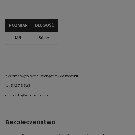
ROZMIAR
DŁUGOŚĆ
M/L
50 cm
* W razie wątpliwości zachęcamy do kontaktu.
tel: 532 713 323
agnieszka@ecolifegroup.pl
Bezpieczeństwo