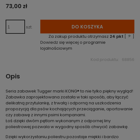
73,00 zł
DO KOSZYKA
szt.
Za zakup produktu otrzymasz
24
pkt
[
?
]
Dowiedz się więcej o
programie
lojalnościowym
Kod produktu:
68856
Opis
Seria zabawek Tugger marki KONG® to nie tylko piękny wygląd!
Zabawka zaprojektowana została w taki sposób, aby łączyć
delikatną przytulankę, z trwałą i odporną na uszkodzenia
propozycją dla psów kochających przeciąganie, aportowanie
czy zabawę z innymi psimi kompanami.
Łoś dzięki dwóm pętlom wykonanym z odpornej liny
poliestrowej pozwala w wygodny sposób chwycić zabawkę.
Dzięki wykorzystaniu poliestru pozostaje miękki i bardzo