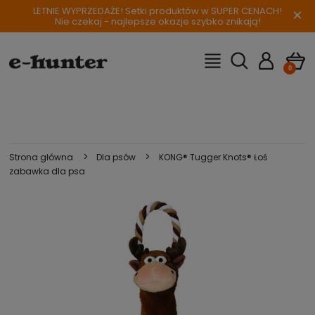
LETNIE WYPRZEDAŻE! Setki produktów w SUPER CENACH!
×
Nie czekaj - najlepsze okazje szybko znikają!
>
>
Strona główna
Dla psów
KONG® Tugger Knots® Łoś
zabawka dla psa