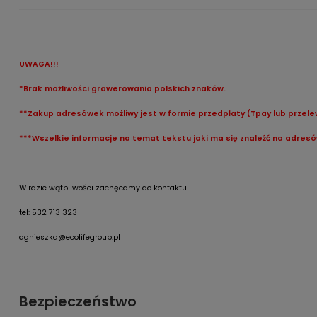
UWAGA!!!
*Brak możliwości grawerowania polskich znaków.
**Zakup adresówek możliwy jest w formie przedpłaty (Tpay lub przele
***Wszelkie informacje na temat tekstu jaki ma się znaleźć na adre
W razie wątpliwości zachęcamy do kontaktu.
tel: 532 713 323
agnieszka@ecolifegroup.pl
Bezpieczeństwo