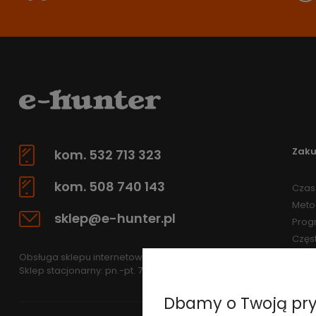
Zak
kom. 532 713 323
kom. 508 740 143
Czas 
Meto
sklep@e-hunter.pl
Prog
Częs
Obsługa sklepu internetowego: pn.-pt 7.30-15.30
Sklep stacjonarny: pn.-pt. 7.30-15.30
Dbamy o Twoją pr