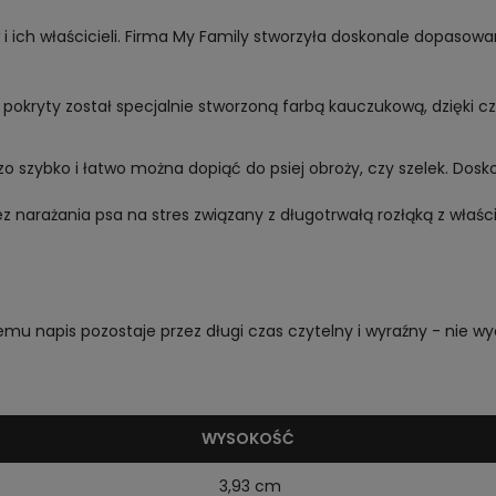
 ich właścicieli. Firma My Family stworzyła doskonale dopasow
pokryty został specjalnie stworzoną farbą kauczukową, dzięki c
szybko i łatwo można dopiąć do psiej obroży, czy szelek. Doskona
ez narażania psa na stres związany z długotrwałą rozłąką z wła
 napis pozostaje przez długi czas czytelny i wyraźny - nie wyci
WYSOKOŚĆ
3,93 cm