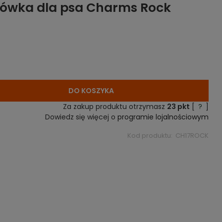
sówka dla psa Charms Rock
DO KOSZYKA
Za zakup produktu otrzymasz
23
pkt
[
?
]
Dowiedz się więcej o
programie lojalnościowym
Kod produktu:
CH17ROCK