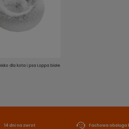
sko dla kota i psa Loppa białe
14 dni na zwrot
Fachowa obsługa k