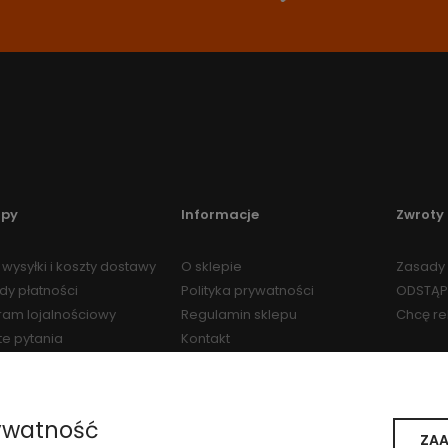
upy
Informacje
Zwroty 
wysyłki i koszty dostawy
O sklepie
Zasady 
dy płatności
Polityka prywatności
ODSTĄP
ram lojalnościowy
Regulamin sklepu
Chcę r
te pytania
Kontakt
Regulamin Programu
Lojalnościowego
ywatność
ZAA