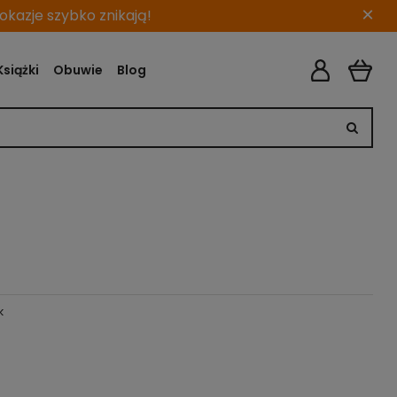
×
kazje szybko znikają!
Książki
Obuwie
Blog
k