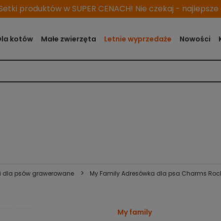
etki produktów w SUPER CENACH! Nie czekaj - najlepsze o
Dla kotów
Małe zwierzęta
Letnie wyprzedaże
Nowości
>
i dla psów grawerowane
My Family Adresówka dla psa Charms Roc
My family