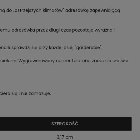
aną do „ostrzejszych klimatów" adresówkę zapewniającą
zemu adresówka przez długi czas pozostaje wyraźna i
le sprawdzi się przy każdej psiej "garderobie".
ścicielami. Wygrawerowany numer telefonu znacznie ułatwia
era się i nie zamazuje.
SZEROKOŚĆ
3,17 cm