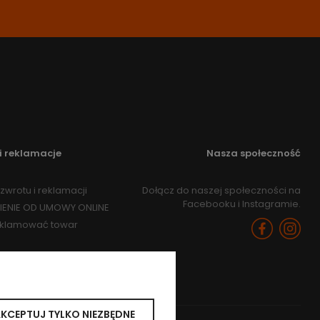
i reklamacje
Nasza społeczność
zwrotu i reklamacji
Dołącz do naszej społeczności na
Facebooku i Instagramie.
IENIE OD UMOWY ONLINE
eklamować towar
KCEPTUJ TYLKO NIEZBĘDNE