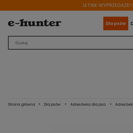
LETNIE WYPRZEDAŻE! S
Dla psów
>
>
>
Strona główna
Dla psów
Adresówka dla psa
Adresówk