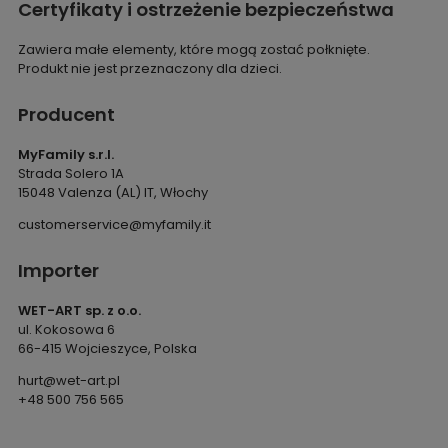
Certyfikaty i ostrzeżenie bezpieczeństwa
Zawiera małe elementy, które mogą zostać połknięte.
Produkt nie jest przeznaczony dla dzieci.
Producent
MyFamily s.r.l.
Strada Solero 1A
15048 Valenza (AL) IT, Włochy
customerservice@myfamily.it
Importer
WET-ART sp. z o.o.
ul. Kokosowa 6
66-415 Wojcieszyce, Polska
hurt@wet-art.pl
+48 500 756 565