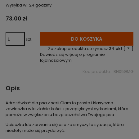
Wysyłka w:
24 godziny
73,00 zł
DO KOSZYKA
szt.
Za zakup produktu otrzymasz
24
pkt
[
?
]
Dowiedz się więcej o
programie
lojalnościowym
Kod produktu:
BH05GMG
Opis
Adresówka* dla psa z serii Glam to prosta i klasyczna
zawieszka w kształcie kości z przepięknymi cyrkoniami, która
pomoże w zwiększeniu bezpieczeństwa Twojego psa.
Ucieczka lub zerwanie się psa ze smyczy to sytuacja, która
niestety może się przydarzyć.