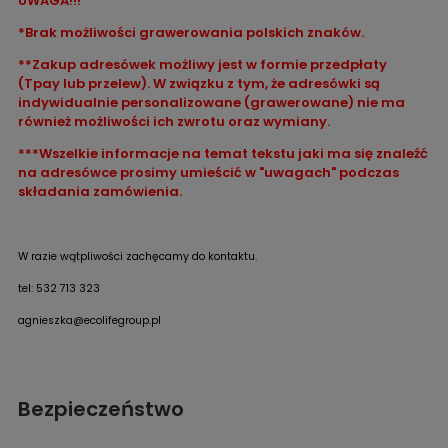
UWAGA!!!
*Brak możliwości grawerowania polskich znaków.
**Zakup adresówek możliwy jest w formie przedpłaty
(Tpay lub przelew). W związku z tym, że adresówki są
indywidualnie personalizowane (grawerowane) nie ma
również możliwości ich zwrotu oraz wymiany.
***Wszelkie informacje na temat tekstu jaki ma się znaleźć
na adresówce prosimy umieścić w "uwagach" podczas
składania zamówienia.
W razie wątpliwości zachęcamy do kontaktu.
tel: 532 713 323
agnieszka@ecolifegroup.pl
Bezpieczeństwo