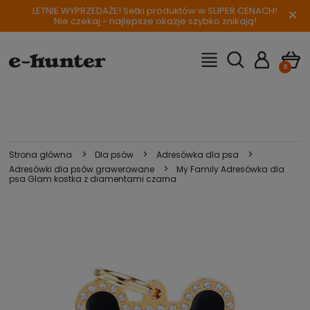
LETNIE WYPRZEDAŻE! Setki produktów w SUPER CENACH!
×
Nie czekaj - najlepsze okazje szybko znikają!
>
>
>
Strona główna
Dla psów
Adresówka dla psa
>
Adresówki dla psów grawerowane
My Family Adresówka dla
psa Glam kostka z diamentami czarna