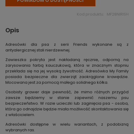
POWIADOM O DOSTĘPNOŚCI
Kod produktu:
MF28NIRISH
Opis
Adresówki dla psa z serii Friends wykonane są z
antyalergicznej stali nierdzewnej.
Zawieszka pokryta jest nakładaną ręcznie, odporną na
zarysowania farbą kauczukową, która w znacznym stopniu
przekłada się na jej wysoką żywotność. Adresówka My Family
posiada bezpieczne dla zwierząt zaokrąglone krawędzie.
Mocowana jest za pomocą małego solidnego kółka.
Osobisty grawer daje pewność, że mimo różnych przygód
zawsze będziemy w stanie zapewnić naszemu psu
bezpieczeństwo. W razie ucieczki lub zaginięcia psa - osoba,
która go odnajdzie będzie miała możliwość skontaktowania się
z właścicielem.
Adresówki dostępne w wielu wariantach, z podobizną
wybranych ras.