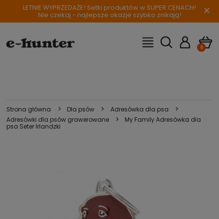
LETNIE WYPRZEDAŻE! Setki produktów w SUPER CENACH!
×
Nie czekaj - najlepsze okazje szybko znikają!
>
>
>
Strona główna
Dla psów
Adresówka dla psa
>
Adresówki dla psów grawerowane
My Family Adresówka dla
psa Seter Irlandzki