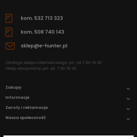
kom. 532 713 323
kom. 508 740 143
sklep@e-hunter.pl
Obsługa sklepu internetowego: pn.-pt 7.30-15.30
Sklep stacjonarny: pn.-pt. 7.30-15.30
Zakupy
Informacje
Zwroty i reklamacje
Nasza społeczność