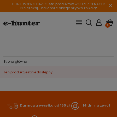
LETNIE WYPRZEDAŻE! Setki produktów w SUPER CENACH!
×
Nie czekaj - najlepsze okazje szybko znikają!
Strona główna
Ten produkt jest niedostępny.
Darmowa wysyłka od 150 zł
14 dni na zwrot