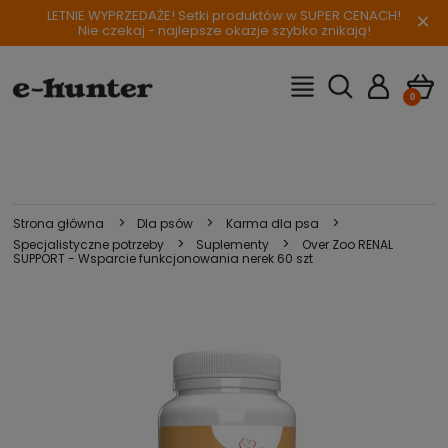
LETNIE WYPRZEDAŻE! Setki produktów w SUPER CENACH!
×
Nie czekaj - najlepsze okazje szybko znikają!
>
>
>
Strona główna
Dla psów
Karma dla psa
>
>
Specjalistyczne potrzeby
Suplementy
Over Zoo RENAL
SUPPORT - Wsparcie funkcjonowania nerek 60 szt