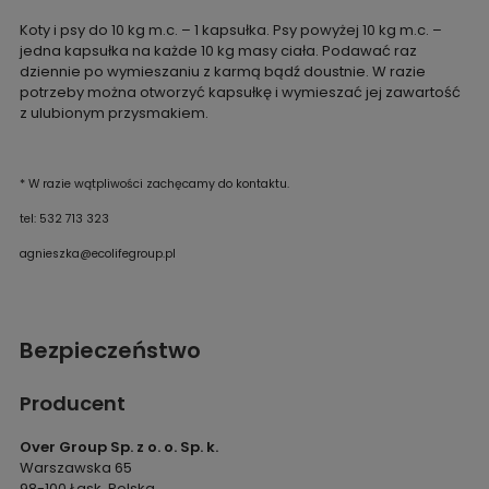
Koty i psy do 10 kg m.c. – 1 kapsułka. Psy powyżej 10 kg m.c. –
jedna kapsułka na każde 10 kg masy ciała. Podawać raz
dziennie po wymieszaniu z karmą bądź doustnie. W razie
potrzeby można otworzyć kapsułkę i wymieszać jej zawartość
z ulubionym przysmakiem.
* W razie wątpliwości zachęcamy do kontaktu.
tel: 532 713 323
agnieszka@ecolifegroup.pl
Bezpieczeństwo
Producent
Over Group Sp. z o. o. Sp. k.
Warszawska 65
98-100 Łask, Polska