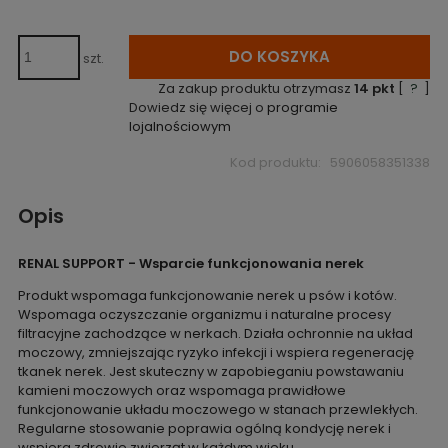
DO KOSZYKA
szt.
Za zakup produktu otrzymasz
14
pkt
[
?
]
Dowiedz się więcej o
programie
lojalnościowym
Kod produktu:
5906058351338
Opis
RENAL SUPPORT - Wsparcie funkcjonowania nerek
Produkt wspomaga funkcjonowanie nerek u psów i kotów.
Wspomaga oczyszczanie organizmu i naturalne procesy
filtracyjne zachodzące w nerkach. Działa ochronnie na układ
moczowy, zmniejszając ryzyko infekcji i wspiera regenerację
tkanek nerek. Jest skuteczny w zapobieganiu powstawaniu
kamieni moczowych oraz wspomaga prawidłowe
funkcjonowanie układu moczowego w stanach przewlekłych.
Regularne stosowanie poprawia ogólną kondycję nerek i
wspiera zdrowie zwierząt w każdym wieku.