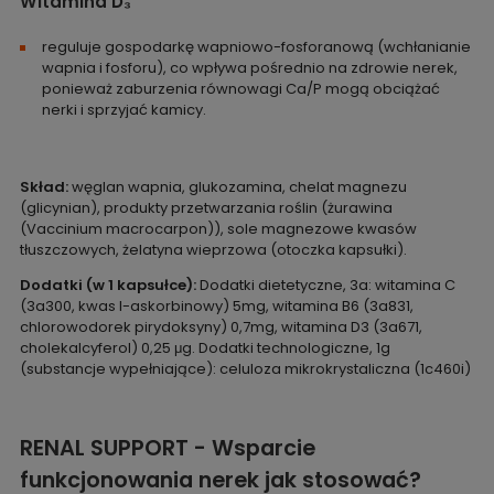
Witamina D₃
reguluje gospodarkę wapniowo-fosforanową (wchłanianie
wapnia i fosforu), co wpływa pośrednio na zdrowie nerek,
ponieważ zaburzenia równowagi Ca/P mogą obciążać
nerki i sprzyjać kamicy.
Skład:
węglan wapnia, glukozamina, chelat magnezu
(glicynian), produkty przetwarzania roślin (żurawina
(Vaccinium macrocarpon)), sole magnezowe kwasów
tłuszczowych, żelatyna wieprzowa (otoczka kapsułki).
Dodatki (w 1 kapsułce):
Dodatki dietetyczne, 3a: witamina C
(3a300, kwas l-askorbinowy) 5mg, witamina B6 (3a831,
chlorowodorek pirydoksyny) 0,7mg, witamina D3 (3a671,
cholekalcyferol) 0,25 μg. Dodatki technologiczne, 1g
(substancje wypełniające): celuloza mikrokrystaliczna (1c460i)
RENAL SUPPORT - Wsparcie
funkcjonowania nerek jak stosować?