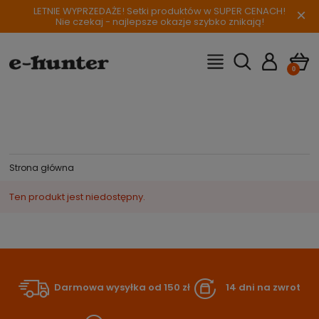
LETNIE WYPRZEDAŻE! Setki produktów w SUPER CENACH!
×
Nie czekaj - najlepsze okazje szybko znikają!
Strona główna
Ten produkt jest niedostępny.
Darmowa wysyłka od 150 zł
14 dni na zwrot