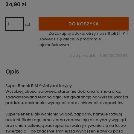
34,90 zł
DO KOSZYKA
szt.
Za zakup produktu otrzymasz
11
pkt
[
?
]
Dowiedz się więcej o
programie
lojalnościowym
Kod produktu:
5905397018919
Opis
Super Benek BIAŁY-Antybakteryjny
Wysokiej jakości surowiec, starannie dobrana formuła oraz
zaawansowana technologia jest gwarancją najwyższej jakości
produktu, doskonałej wydajności oraz chłonności zapachów.
Super Benek Biały wchłania wilgoć, zapachy, hamuje rozwój
bakterii. Białe regularne ziarna zapewniają estetyczny wygląd
oraz uniemożliwiają zaczepianie i zatrzymywanie się na futrze
zwierzęcia – co znacznie zmniejsza wynoszenie żwirku poza