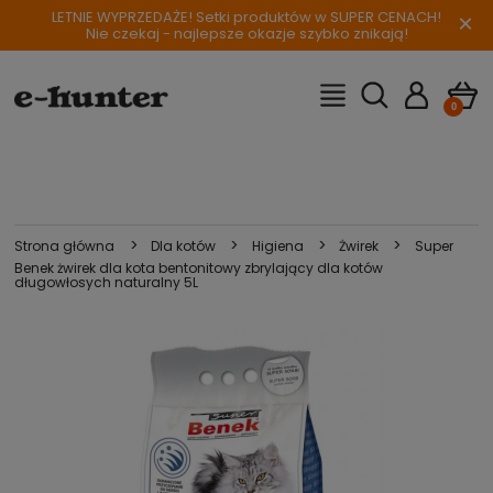
LETNIE WYPRZEDAŻE! Setki produktów w SUPER CENACH!
×
Nie czekaj - najlepsze okazje szybko znikają!
>
>
>
>
Strona główna
Dla kotów
Higiena
Żwirek
Super
Benek żwirek dla kota bentonitowy zbrylający dla kotów
długowłosych naturalny 5L