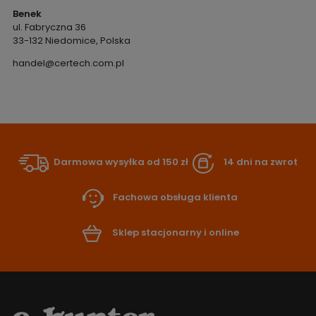
Benek
ul. Fabryczna 36
33-132 Niedomice, Polska
handel@certech.com.pl
Darmowa wysyłka od 150 zł
14 dni na zwrot
Fachowa obsługa klienta
Sklep stacjonarny i online