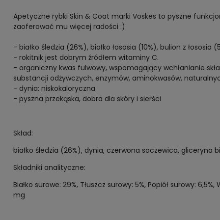
Apetyczne rybki Skin & Coat marki Voskes to pyszne funkcj
zaoferować mu więcej radości :)
- białko śledzia (26%), białko łososia (10%), bulion z łososi
- rokitnik jest dobrym źródłem witaminy C.
- organiczny kwas fulwowy, wspomagający wchłanianie skła
substancji odżywczych, enzymów, aminokwasów, naturalny
- dynia: niskokaloryczna
- pyszna przekąska, dobra dla skóry i sierści
Skład:
białko śledzia (26%), dynia, czerwona soczewica, gliceryna bia
Składniki analityczne:
Białko surowe: 29%, Tłuszcz surowy: 5%, Popiół surowy: 6,5%,
mg