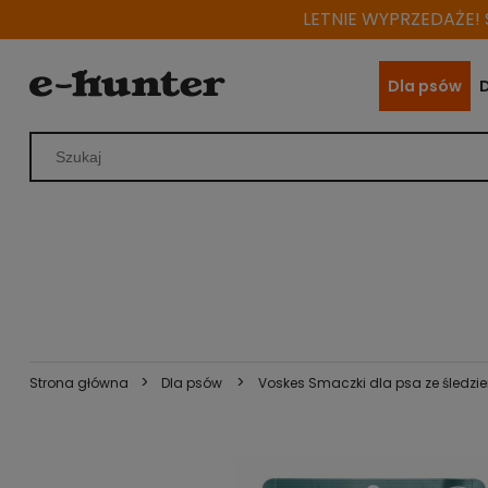
LETNIE WYPRZEDAŻE! S
Dla psów
>
>
Strona główna
Dla psów
Voskes Smaczki dla psa ze śledziem