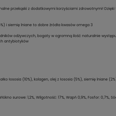
onalne przekąski z dodatkowymi korzyściami zdrowotnymi! Dzięk
a (5%) i siemię lniane to dobre źródła kwasów omega 3
dników odżywczych, bogaty w ogromną ilość naturalnie występu
ch antybiotyków
łko łososia (10%), kolagen, olej z łososia (5%), siemię lniane (2%
 Włókno surowe: 1,2%, Wilgotność: 17%, Wapń 0,9%, Fosfor: 0,7%, S