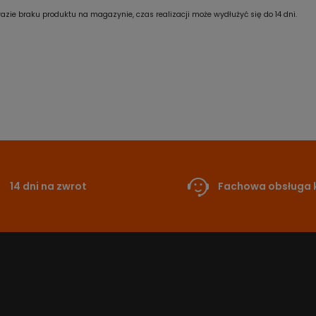
azie braku produktu na magazynie, czas realizacji może wydłużyć się do 14 dni.
14 dni na zwrot
Fachowa obsługa k