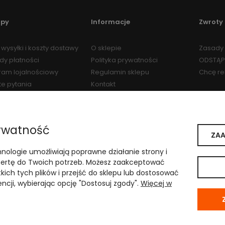
upy
Informacje
Zwroty 
wysyłki i koszty dostawy
O sklepie
Zasady 
dy płatności
Polityka prywatności
ODSTĄP
ram lojalnościowy
Regulamin sklepu
Chcę r
te pytania
Kontakt
Regulamin Programu
Lojalnościowego
ywatność
ZAA
i weterynaryjnymi
hnologie umożliwiają poprawne działanie strony i
ii w Katowicach
.
rtę do Twoich potrzeb. Możesz zaakceptować
kich tych plików i przejść do sklepu lub dostosować
ncji, wybierając opcję "Dostosuj zgody".
Więcej w