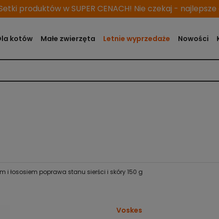
etki produktów w SUPER CENACH! Nie czekaj - najlepsze o
Dla kotów
Małe zwierzęta
Letnie wyprzedaże
Nowości
 i łososiem poprawa stanu sierści i skóry 150 g
Voskes