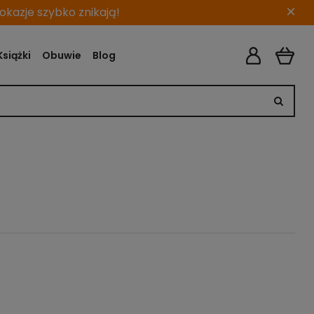
×
kazje szybko znikają!
Książki
Obuwie
Blog