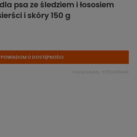
la psa ze śledziem i łososiem
erści i skóry 150 g
POWIADOM O DOSTĘPNOŚCI
Kod produktu:
8711242014411