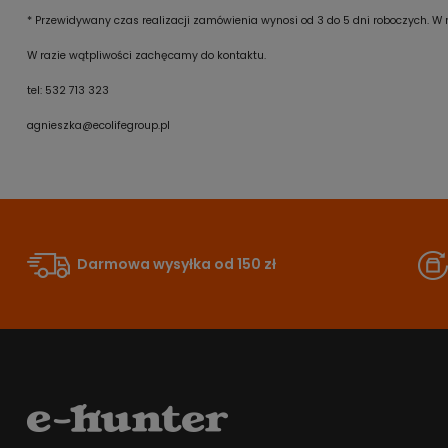
* Przewidywany czas realizacji zamówienia wynosi od 3 do 5 dni roboczych. W r
W razie wątpliwości zachęcamy do kontaktu.
tel: 532 713 323
agnieszka@ecolifegroup.pl
Darmowa wysyłka od 150 zł