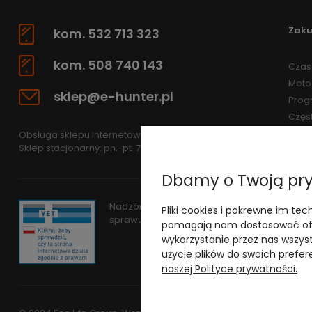
Zak
kom. 532 713 323
kom. 508 740 143
Czas 
Meto
sklep@e-hunter.pl
Prog
Częs
Obsługa sklepu internetowego: pn.-pt 7.30-15.30
Sklep stacjonarny: pn.-pt. 7.30-15.30
Dbamy o Twoją pr
Nadzór nad obrotem produktami leczniczym
Pliki cookies i pokrewne im tec
sprawuje
Wojewódzki Inspektorat Weterynar
pomagają nam dostosować ofe
wykorzystanie przez nas wszyst
użycie plików do swoich prefere
naszej Polityce prywatności.