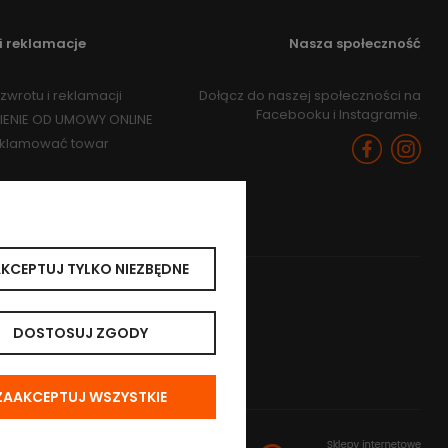
i reklamacje
Nasza społeczność
zwrotu i reklamacji
Dołącz do naszej społeczności na
Facebooku i Instagramie.
IENIE OD UMOWY ONLINE
eklamować towar
KCEPTUJ TYLKO NIEZBĘDNE
DOSTOSUJ ZGODY
ZAAKCEPTUJ WSZYSTKIE