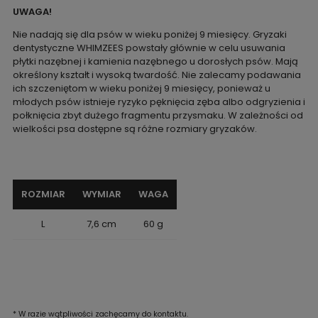
UWAGA!
Nie nadają się dla psów w wieku poniżej 9 miesięcy. Gryzaki
dentystyczne WHIMZEES powstały głównie w celu usuwania
płytki nazębnej i kamienia nazębnego u dorosłych psów. Mają
określony kształt i wysoką twardość. Nie zalecamy podawania
ich szczeniętom w wieku poniżej 9 miesięcy, ponieważ u
młodych psów istnieje ryzyko pęknięcia zęba albo odgryzienia i
połknięcia zbyt dużego fragmentu przysmaku. W zależności od
wielkości psa dostępne są różne rozmiary gryzaków.
ROZMIAR
WYMIAR
WAGA
L
7,6 cm
60 g
* W razie wątpliwości zachęcamy do kontaktu.