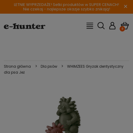
LETNIE WYPRZEDAŻE! Setki produktów w SUPER CENACH!
×
Nie czekaj - najlepsze okazje szybko znikają!
>
>
Strona główna
Dla psów
WHIMZEES Gryzak dentystyczny
dla psa Jeż