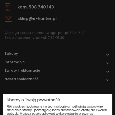
kom. 508 740 143
sklep@e-hunter.pl
Obsługa sklepu internetowego: pn.-pt 7.30-15.30
Sklep stacjonarny: pn.-pt. 7.30-15.30
Zakupy
Informacje
Zwroty i reklamacje
Nasza społeczność
Dbamy o Twoją prywatność
Nadzór nad obrotem produktami
leczniczymi weterynaryjnymi sprawuje
Pliki cookies i pokrewne im technologie umożliwiają poprawne
działanie strony i pomagają nam dostosować ofertę do Twoich
Wojewódzki Inspektorat Weterynarii w
potrzeb. Możesz zaakceptować wykorzystanie przez nas