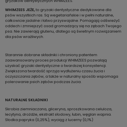
gryzaków dentystycznych WHIMZEES.
WHIMZEES JEŻE,
to gryzaki dentystyczne dedykowane dla
psów wszystkich ras. Są wegetariańskie i w pełni naturalne,
całkowicie jadalne i łatwo przyswajalne. Pomagają odświeżyć
oddech i zmniejszyć osad gromadzący się na zębach Twojego
psa. Nie zawierają glutenu, dlatego są świetnym rozwiązaniem
dla psów wrażliwych.
Starannie dobrane składniki i chroniony patentem
zaawansowany proces produkcji WHIMZEES pozwalają
uzyskać gryzaki dentystyczne o twardszej konsystencji.
Zwiększona twardość sprzyja wydłużeniu czasu żucia i
oczyszczania zębów, a także w naturalny sposób wspomaga
polerowanie psich zębów podczas żucia.
NATURALNE SKŁADNIKI
Skrobia ziemniaczana, gliceryna, sproszkowana celuloza,
lecytyna, drożdże, ekstrakt słodowy, łubin, węglan wapnia.
Słodka papryka (0,25%), wyciąg z lucerny (0,1%)