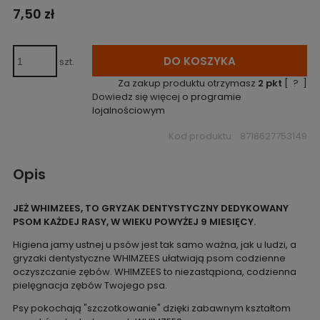
7,50 zł
DO KOSZYKA
szt.
Za zakup produktu otrzymasz
2
pkt
[
?
]
Dowiedz się więcej o
programie
lojalnościowym
Kod produktu:
8718627753149
Opis
JEŻ WHIMZEES, TO GRYZAK DENTYSTYCZNY DEDYKOWANY
PSOM KAŻDEJ RASY, W WIEKU POWYŻEJ 9 MIESIĘCY.
Higiena jamy ustnej u psów jest tak samo ważna, jak u ludzi, a
gryzaki dentystyczne WHIMZEES ułatwiają psom codzienne
oczyszczanie zębów. WHIMZEES to niezastąpiona, codzienna
pielęgnacja zębów Twojego psa.
Psy pokochają "szczotkowanie" dzięki zabawnym kształtom