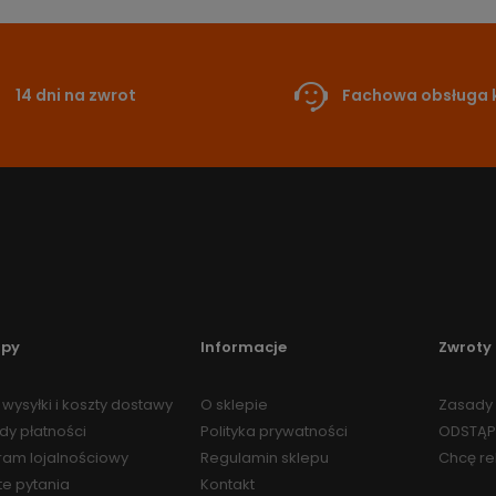
14 dni na zwrot
Fachowa obsługa k
upy
Informacje
Zwroty 
wysyłki i koszty dostawy
O sklepie
Zasady 
dy płatności
Polityka prywatności
ODSTĄP
ram lojalnościowy
Regulamin sklepu
Chcę r
te pytania
Kontakt