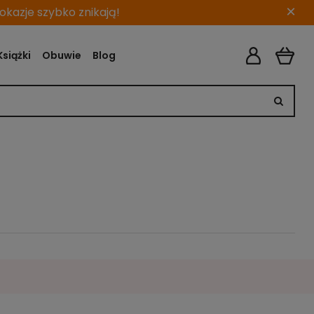
×
kazje szybko znikają!
Książki
Obuwie
Blog