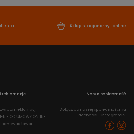
lienta
Sklep stacjonarny i online
i reklamacje
Nasza społeczność
zwrotu i reklamacji
Dołącz do naszej społeczności na
Facebooku i Instagramie.
IENIE OD UMOWY ONLINE
eklamować towar