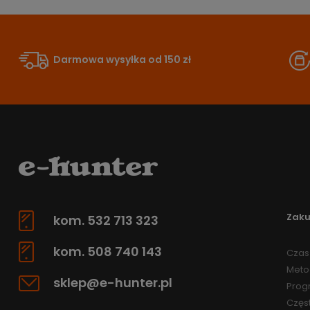
Darmowa wysyłka od 150 zł
Zak
kom. 532 713 323
kom. 508 740 143
Czas 
Meto
sklep@e-hunter.pl
Prog
Częs