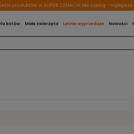
etki produktów w SUPER CENACH! Nie czekaj - najlepsze o
Dla kotów
Małe zwierzęta
Letnie wyprzedaże
Nowości