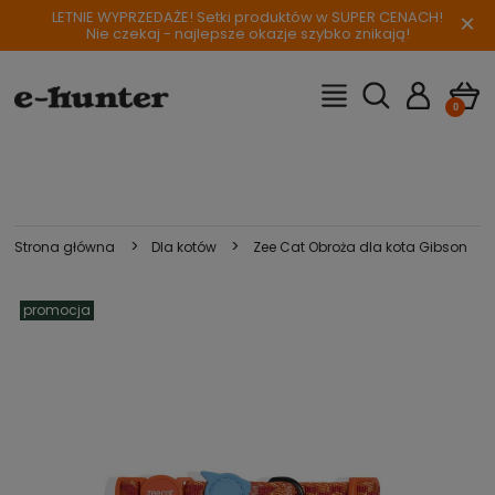
LETNIE WYPRZEDAŻE! Setki produktów w SUPER CENACH!
×
Nie czekaj - najlepsze okazje szybko znikają!
>
>
Strona główna
Dla kotów
Zee Cat Obroża dla kota Gibson
promocja