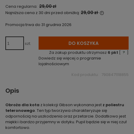
29,00 zł
Cena regularna:
29,00 zł
Najniższa cena z 30 dni przed obniżką:
Jeżeli produkt
niż 30 dni, wyś
Promocja trwa do 31 grudnia 2026
cena od momen
pojawił się w 
DO KOSZYKA
szt.
Za zakup produktu otrzymasz
6
pkt
[
?
]
Dowiedz się więcej o
programie
lojalnościowym
Kod produktu:
7908471118855
Opis
Obroża dla kota
z kolekcji Gibson wykonana jest
z poliestru
teteronowego
. Ten typ tworzywa charakteryzuje się
odpornością na uszkodzenia oraz przetarcie. Dodatkowo jest
miękki i bardzo przyjemny w dotyku. Pupil będzie się w niej czuł
komfortowo.