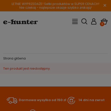
LETNIE WYPRZEDAŻE! Setki produktów w SUPER CENACH!
×
Nie czekaj - najlepsze okazje szybko znikają!
Strona główna
Ten produkt jest niedostępny.
Darmowa wysyłka od 150 zł
14 dni na zwrot