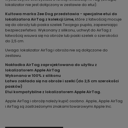
lokalizator nie jest dołączony w zestawie do etui).
Kultowa marka Zee Dog przedstawia - specjalne etui do
lokalizatora AirTag z kolekcji Lime,
które z łatwością mocuje
się do obroży lub paska szelek Twojego pupila, zapewniając
bezpieczeństwo. Wykonany z silikonu, uchwyt do AirTag z
łatwością wsuwa się na obroże lub paski szelek o szerokości
do 2,5 cm.
Uwaga: lokalizator AirTag i obroża nie są dołączone do
zestawu.
Nakładka AirTag zaprojektowana do użytku z
lokalizatorem Apple AirTag
Wykonana w 100% z silikonu
Łatwo zakłada się na obroże i szelki (do 2,5 cm szerokości
pasków)
Etui kompatybilne z lokalizatorem Apple AirTag.
Apple AirTag i obrożę należy kupić osobno. Apple, Apple AirTag
i AirTag są zastrzeżonymi znakami towarowymi Apple Inc.