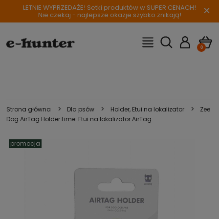
LETNIE WYPRZEDAŻE! Setki produktów w SUPER CENACH!
×
Nie czekaj - najlepsze okazje szybko znikają!
>
>
>
Strona główna
Dla psów
Holder, Etui na lokalizator
Zee
Dog AirTag Holder Lime. Etui na lokalizator AirTag
promocja