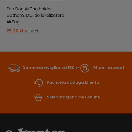
Zee Dog AirTag Holder
Gotham. Etui do lokalizatora
AirTag
25,20 zł
36,00 zł
Darmowa wysyłka od 150 zł
14 dni na zwrot
Fachowa obsługa klienta
Sklep stacjonarny i online