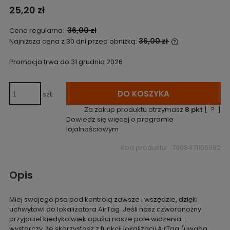
25,20 zł
36,00 zł
Cena regularna:
36,00 zł
Najniższa cena z 30 dni przed obniżką:
Jeżeli produkt
niż 30 dni, wyś
Promocja trwa do 31 grudnia 2026
cena od momen
pojawił się w 
DO KOSZYKA
szt.
Za zakup produktu otrzymasz
8
pkt
[
?
]
Dowiedz się więcej o
programie
lojalnościowym
Kod produktu:
7908471105992
Opis
Miej swojego psa pod kontrolą zawsze i wszędzie, dzięki
uchwytowi do lokalizatora AirTag. Jeśli nasz czworonożny
przyjaciel kiedykolwiek opuści nasze pole widzenia -
wystarczy, że skorzystasz z funkcji lokalizacji AirTag (uwaga,