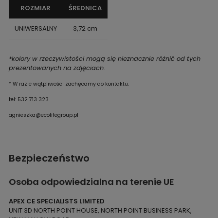
ROZMIAR
ŚREDNICA
UNIWERSALNY
3,72 cm
*kolory w rzeczywistości mogą się nieznacznie różnić od tych
prezentowanych na zdjęciach.
* W razie wątpliwości zachęcamy do kontaktu.
tel: 532 713 323
agnieszka@ecolifegroup.pl
Bezpieczeństwo
Osoba odpowiedzialna na terenie UE
APEX CE SPECIALISTS LIMITED
UNIT 3D NORTH POINT HOUSE, NORTH POINT BUSINESS PARK,