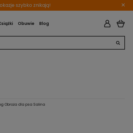
×
kazje szybko znikają!
Książki
Obuwie
Blog
og Obroża dla psa Salina