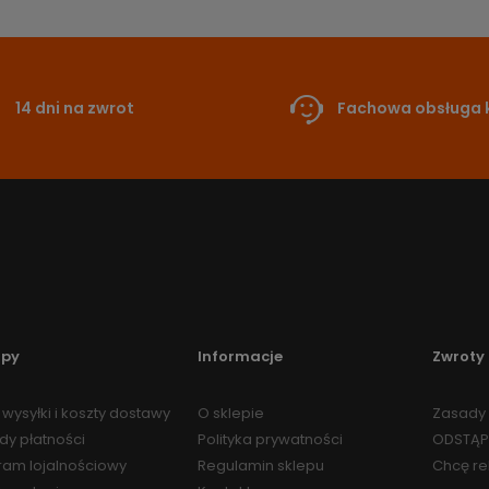
14 dni na zwrot
Fachowa obsługa k
upy
Informacje
Zwroty 
wysyłki i koszty dostawy
O sklepie
Zasady 
dy płatności
Polityka prywatności
ODSTĄP
ram lojalnościowy
Regulamin sklepu
Chcę r