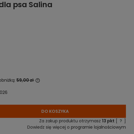
dla psa Salina
obniżką:
59,00 zł
2026
sprzedawany krócej
a jest najniższa
iedy produkt
ży.
DO KOSZYKA
Za zakup produktu otrzymasz
13
pkt
[
?
]
Dowiedz się więcej o
programie lojalnościowym