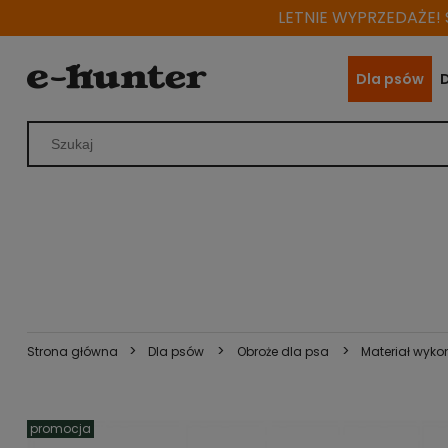
LETNIE WYPRZEDAŻE! S
Dla psów
>
>
>
Strona główna
Dla psów
Obroże dla psa
Materiał wyko
promocja