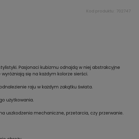
Kod produktu:
702747
listyki. Pasjonaci kubizmu odnajdą w niej abstrakcyjne
yróżniają się na każdym kolorze sierści.
odnalezienie raju w każdym zakątku świata.
ego użytkowania.
a uszkodzenia mechaniczne, przetarcia, czy przerwanie.