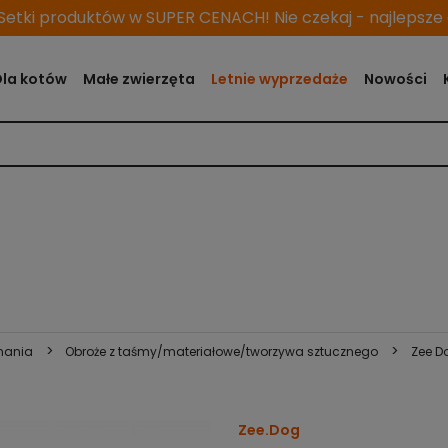
etki produktów w SUPER CENACH! Nie czekaj - najlepsze o
Dla kotów
Małe zwierzęta
Letnie wyprzedaże
Nowości
>
>
nania
Obroże z taśmy/materiałowe/tworzywa sztucznego
Zee D
Zee.Dog