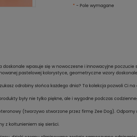
*
- Pole wymagane
a doskonale wpasuje się w nowoczesne i innowacyjne poczucie sty
owanej pastelowej kolorystyce, geometryczne wzory doskonale w
zukasz odrobiny słońca każdego dnia? Ta kolekcja pozwoli Ci na 
produkty były nie tylko piękne, ale i wygodne podczas codzienn
eteronowy
(tworzywo stworzone przez firmę
Zee
Dog). Odporny n
 z kołtunieniem się sierści.