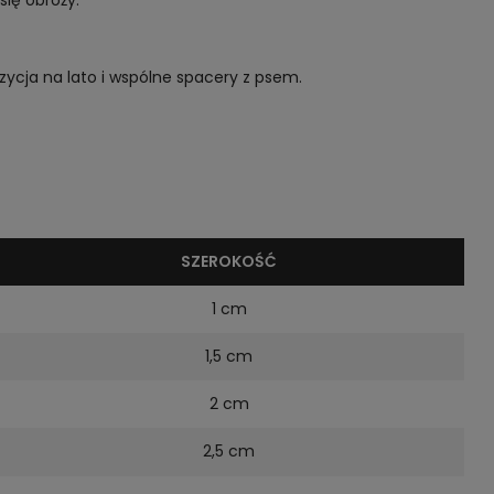
ię obroży.
zycja na lato i wspólne spacery z psem.
SZEROKOŚĆ
1 cm
1,5 cm
2 cm
2,5 cm