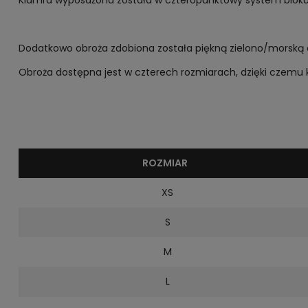
Klamra wyposażona została w czteropunktowy system blokuj
Dodatkowo obroża zdobiona została piękną zielono/morską cz
Obroża dostępna jest w czterech rozmiarach, dzięki czemu 
ROZMIAR
XS
S
M
L