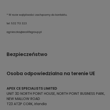
* W razie wątpliwości zachęcamy do kontaktu.
tel: 532 713 323
agnieszka@ecolifegroup.pl
Bezpieczeństwo
Osoba odpowiedzialna na terenie UE
APEX CE SPECIALISTS LIMITED
UNIT 3D NORTH POINT HOUSE, NORTH POINT BUSINESS PARK,
NEW MALLOW ROAD
T23 AT2P CORK, Irlandia