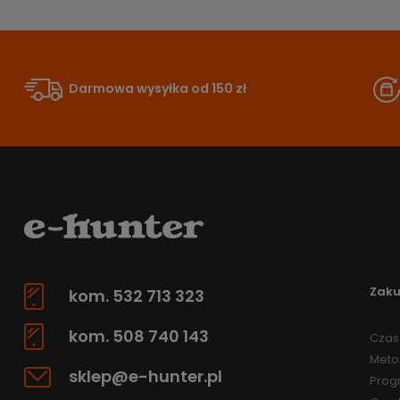
Darmowa wysyłka od 150 zł
Zak
kom. 532 713 323
kom. 508 740 143
Czas 
Meto
sklep@e-hunter.pl
Prog