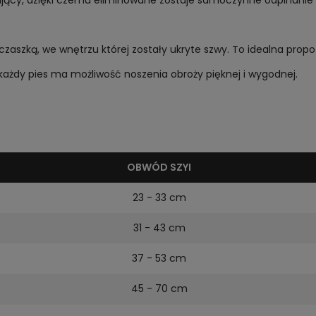
ący, dzięki czemu eliminowane zostaje samoczynne odpinanie s
aszką, we wnętrzu której zostały ukryte szwy. To idealna propo
każdy pies ma możliwość noszenia obroży pięknej i wygodnej.
OBWÓD SZYI
23 - 33 cm
31 - 43 cm
37 - 53 cm
45 - 70 cm