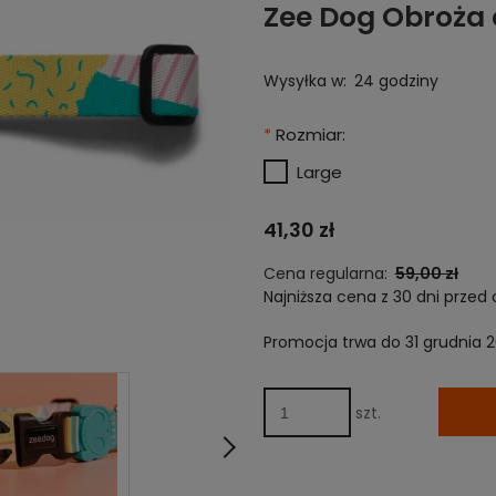
Zee Dog Obroża 
Wysyłka w:
24 godziny
*
Rozmiar:
Large
41,30 zł
Cena regularna:
59,00 zł
Najniższa cena z 30 dni przed 
Promocja trwa do 31 grudnia 
Jeżeli produkt jest 
niż 30 dni, wyświetlan
cena od momentu, k
pojawił się w sprzeda
szt.