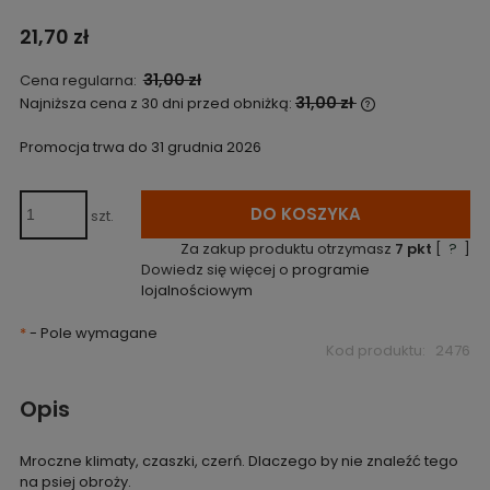
21,70 zł
31,00 zł
Cena regularna:
31,00 zł
Najniższa cena z 30 dni przed obniżką:
Jeżeli produkt
niż 30 dni, wyś
Promocja trwa do 31 grudnia 2026
cena od momen
pojawił się w s
DO KOSZYKA
szt.
Za zakup produktu otrzymasz
7
pkt
[
?
]
Dowiedz się więcej o
programie
lojalnościowym
*
- Pole wymagane
Kod produktu:
2476
Opis
Mroczne klimaty, czaszki, czerń. Dlaczego by nie znaleźć tego
na psiej obroży.