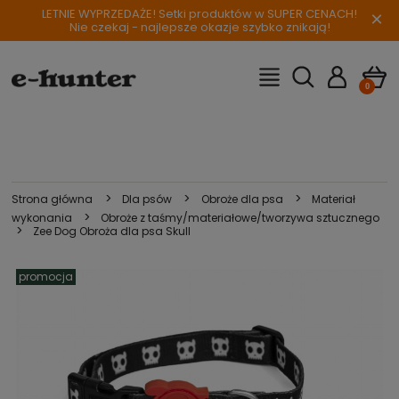
LETNIE WYPRZEDAŻE! Setki produktów w SUPER CENACH!
×
Nie czekaj - najlepsze okazje szybko znikają!
>
>
>
Strona główna
Dla psów
Obroże dla psa
Materiał
>
wykonania
Obroże z taśmy/materiałowe/tworzywa sztucznego
>
Zee Dog Obroża dla psa Skull
promocja