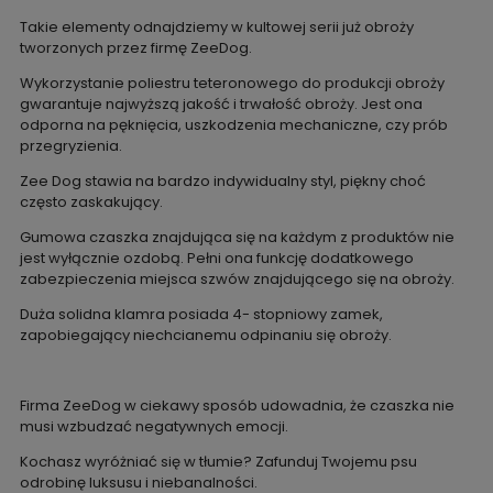
Takie elementy odnajdziemy w kultowej serii już obroży
tworzonych przez firmę ZeeDog.
Wykorzystanie poliestru teteronowego do produkcji obroży
gwarantuje najwyższą jakość i trwałość obroży. Jest ona
odporna na pęknięcia, uszkodzenia mechaniczne, czy prób
przegryzienia.
Zee Dog stawia na bardzo indywidualny styl, piękny choć
często zaskakujący.
Gumowa czaszka znajdująca się na każdym z produktów nie
jest wyłącznie ozdobą. Pełni ona funkcję dodatkowego
zabezpieczenia miejsca szwów znajdującego się na obroży.
Duża solidna klamra posiada 4- stopniowy zamek,
zapobiegający niechcianemu odpinaniu się obroży.
Firma ZeeDog w ciekawy sposób udowadnia, że czaszka nie
musi wzbudzać negatywnych emocji.
Kochasz wyróżniać się w tłumie? Zafunduj Twojemu psu
odrobinę luksusu i niebanalności.