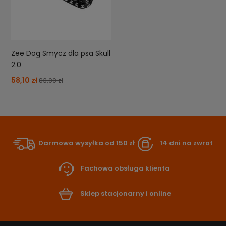
Zee Dog Smycz dla psa Skull
2.0
58,10 zł
83,00 zł
Darmowa wysyłka od 150 zł
14 dni na zwrot
Fachowa obsługa klienta
Sklep stacjonarny i online