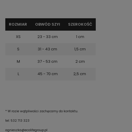
ROZMIAR
OBWÓD SZYI
SZEROKOŚĆ
XS
23 - 33 cm
1 cm
S
31 - 43 cm
1,5 cm
M
37 - 53 cm
2 cm
L
45 - 70 cm
2,5 cm
* W razie wątpliwości zachęcamy do kontaktu.
tel: 532 713 323
agnieszka@ecolifegroup.pl