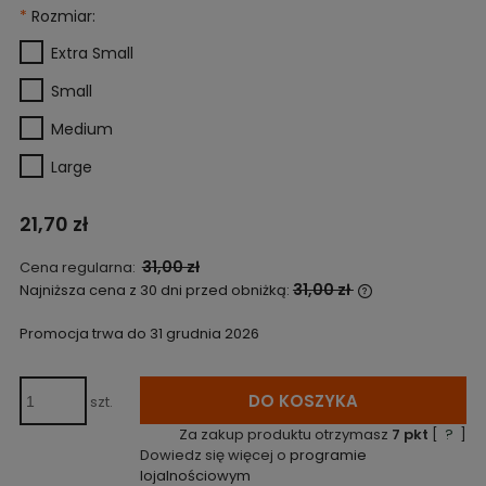
*
Rozmiar:
Extra Small
Small
Medium
Large
21,70 zł
31,00 zł
Cena regularna:
31,00 zł
Najniższa cena z 30 dni przed obniżką:
Jeżeli produkt
niż 30 dni, wyś
Promocja trwa do 31 grudnia 2026
cena od momen
pojawił się w s
DO KOSZYKA
szt.
Za zakup produktu otrzymasz
7
pkt
[
?
]
Dowiedz się więcej o
programie
lojalnościowym