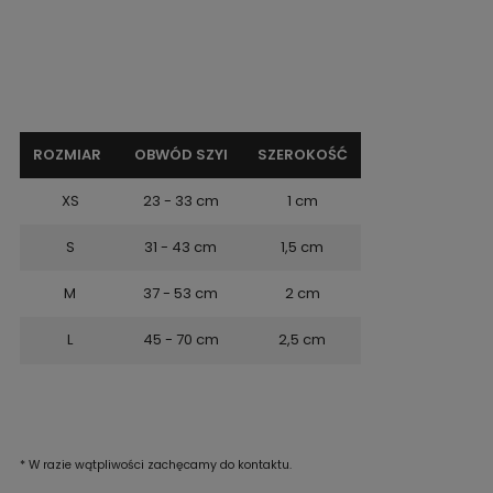
ROZMIAR
OBWÓD SZYI
SZEROKOŚĆ
XS
23 - 33 cm
1 cm
S
31 - 43 cm
1,5 cm
M
37 - 53 cm
2 cm
L
45 - 70 cm
2,5 cm
* W razie wątpliwości zachęcamy do kontaktu.