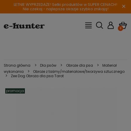
LETNIE WYPRZEDAŻE! Setki produktów w SUPER CENACH!
×
Nie czekaj - najlepsze okazje szybko znikają!
>
>
>
Strona główna
Dla psów
Obroże dla psa
Materiał
>
wykonania
Obroże z taśmy/materiałowe/tworzywa sztucznego
>
Zee Dog Obroża dla psa Tarot
promocja