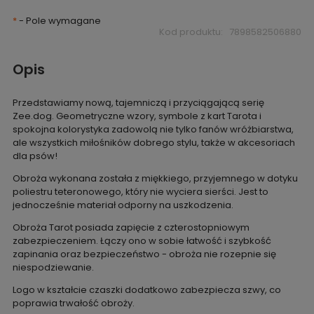
*
- Pole wymagane
Kod produktu:
7898582506880
Opis
Przedstawiamy nową, tajemniczą i przyciągającą serię
Zee.dog. Geometryczne wzory, symbole z kart Tarota i
spokojna kolorystyka zadowolą nie tylko fanów wróżbiarstwa,
ale wszystkich miłośników dobrego stylu, także w akcesoriach
dla psów!
Obroża wykonana została z miękkiego, przyjemnego w dotyku
poliestru teteronowego, który nie wyciera sierści. Jest to
jednocześnie materiał odporny na uszkodzenia.
Obroża Tarot posiada zapięcie z czterostopniowym
zabezpieczeniem. Łączy ono w sobie łatwość i szybkość
zapinania oraz bezpieczeństwo - obroża nie rozepnie się
niespodziewanie.
Logo w kształcie czaszki dodatkowo zabezpiecza szwy, co
poprawia trwałość obroży.