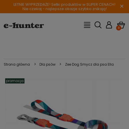
LETNIE WYPRZEDAŻE! Setki produktów w SUPER CENACH!
×
Nie czekaj - najlepsze okazje szybko znikają!
>
>
Strona główna
Dla psów
Zee Dog Smycz dla psa Ella
promocja