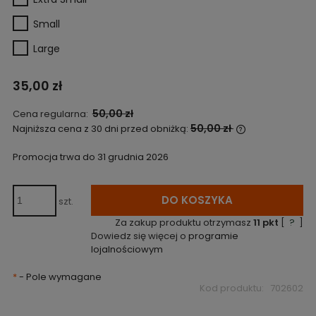
Small
Large
35,00 zł
50,00 zł
Cena regularna:
50,00 zł
Najniższa cena z 30 dni przed obniżką:
Jeżeli produk
niż 30 dni, wyś
Promocja trwa do 31 grudnia 2026
cena od mome
pojawił się w 
DO KOSZYKA
szt.
Za zakup produktu otrzymasz
11
pkt
[
?
]
Dowiedz się więcej o
programie
lojalnościowym
*
- Pole wymagane
Kod produktu:
702602