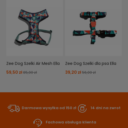
Zee Dog Szelki Air Mesh Ella
Zee Dog Szelki dla psa Ella
59,50 zł
39,20 zł
85,00 zł
56,00 zł
Darmowa wysyłka od 150 zł
14 dni na zwrot
Fachowa obsługa klienta