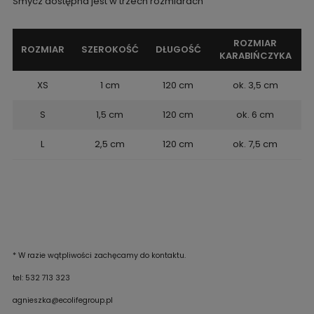
Smycz dostępna jest w trzech rozmiarach
ROZMIAR
ROZMIAR
SZEROKOŚĆ
DŁUGOŚĆ
KARABIŃCZYKA
XS
1 cm
120 cm
ok. 3,5 cm
S
1,5 cm
120 cm
ok. 6 cm
L
2,5 cm
120 cm
ok. 7,5 cm
* W razie wątpliwości zachęcamy do kontaktu.
tel: 532 713 323
agnieszka@ecolifegroup.pl