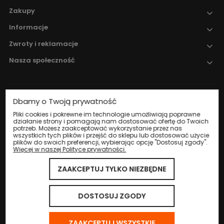
Zakupy
Informacje
Zwroty i reklamacje
Nasza społeczność
Dbamy o Twoją prywatność
Nadzór nad obrotem produktami
leczniczymi weterynaryjnymi sprawuje
Pliki cookies i pokrewne im technologie umożliwiają poprawne
działanie strony i pomagają nam dostosować ofertę do Twoich
Wojewódzki Inspektorat Weterynarii w
potrzeb. Możesz zaakceptować wykorzystanie przez nas
Katowicach
.
wszystkich tych plików i przejść do sklepu lub dostosować użycie
plików do swoich preferencji, wybierając opcję "Dostosuj zgody".
Więcej w naszej Polityce prywatności.
ZAAKCEPTUJ TYLKO NIEZBĘDNE
© 2024 Eco Life Group. Wszystkie prawa zastrzeżone.
Sklep internetowy Shoper.pl
DOSTOSUJ ZGODY
ZAAKCEPTUJ WSZYSTKIE