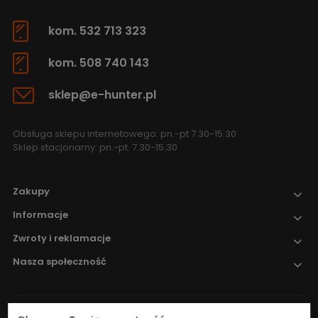
kom. 532 713 323
kom. 508 740 143
sklep@e-hunter.pl
Obsługa sklepu internetowego: pn.-pt 7.30-15.30
Sklep stacjonarny: pn.-pt. 7.30-15.30
Zakupy
Informacje
Zwroty i reklamacje
Nasza społeczność