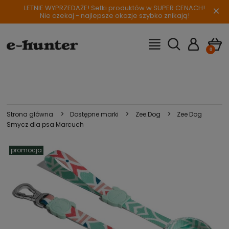
LETNIE WYPRZEDAŻE! Setki produktów w SUPER CENACH!
×
Nie czekaj - najlepsze okazje szybko znikają!
>
>
>
Strona główna
Dostępne marki
Zee.Dog
Zee Dog
Smycz dla psa Marcuch
promocja