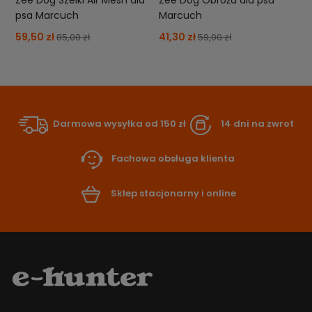
psa Marcuch
Marcuch
59,50 zł
41,30 zł
85,00 zł
59,00 zł
Darmowa wysyłka od 150 zł
14 dni na zwrot
Fachowa obsługa klienta
Sklep stacjonarny i online