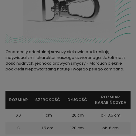
Ornamenty orientalnej smyczy ciekawie podkreślają
indywidualizm i charakter naszego czworonoga. Jeżeli masz
dość nudnych, jednokolorowych smyczy - Marcuch pięknie
podkreśli niepowtarzalną naturę Twojego psiego kompana.
ROZMIAR
ROZMIAR
SZEROKOŚĆ
DŁUGOŚĆ
KARABIŃCZYKA
XS
1 cm
120 cm
ok. 3,5 cm
S
1,5 cm
120 cm
ok. 6 cm