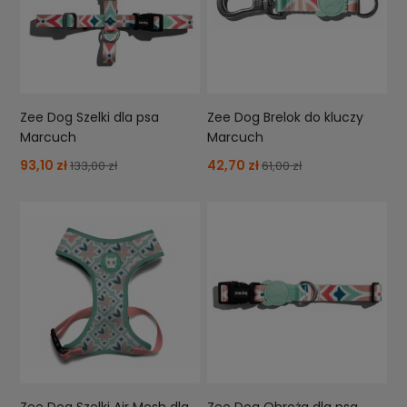
Zee Dog Szelki dla psa
Zee Dog Brelok do kluczy
Marcuch
Marcuch
93,10 zł
42,70 zł
133,00 zł
61,00 zł
Zee Dog Szelki Air Mesh dla
Zee Dog Obroża dla psa