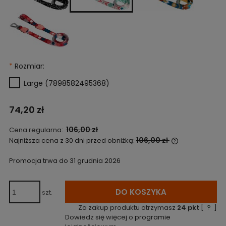
*
Rozmiar:
Large (7898582495368)
74,20 zł
106,00 zł
Cena regularna:
106,00 zł
Najniższa cena z 30 dni przed obniżką:
Jeżeli produk
niż 30 dni, wy
Promocja trwa do 31 grudnia 2026
cena od mome
pojawił się w
DO KOSZYKA
szt.
Za zakup produktu otrzymasz
24
pkt
[
?
]
Dowiedz się więcej o
programie