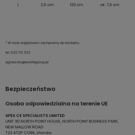
L
2,5 cm
120 cm
ok. 7,5 cm
* W razie wątpliwości zachęcamy do kontaktu.
tel: 532 713 323
agnieszka@ecolifegroup.pl
Bezpieczeństwo
Osoba odpowiedzialna na terenie UE
APEX CE SPECIALISTS LIMITED
UNIT 3D NORTH POINT HOUSE, NORTH POINT BUSINESS PARK,
NEW MALLOW ROAD
T23 AT2P CORK, Irlandia