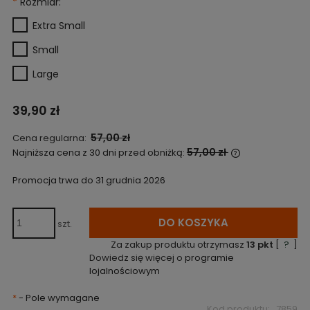
*
Rozmiar:
Extra Small
Small
Large
39,90 zł
57,00 zł
Cena regularna:
57,00 zł
Najniższa cena z 30 dni przed obniżką:
Jeżeli produkt
niż 30 dni, wyś
Promocja trwa do 31 grudnia 2026
cena od momen
pojawił się w 
DO KOSZYKA
szt.
Za zakup produktu otrzymasz
13
pkt
[
?
]
Dowiedz się więcej o
programie
lojalnościowym
*
- Pole wymagane
Kod produktu:
7859