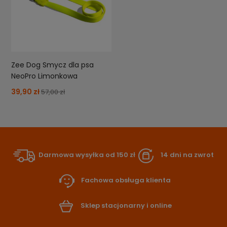
Zee Dog Smycz dla psa
NeoPro Limonkowa
39,90 zł
57,00 zł
Darmowa wysyłka od 150 zł
14 dni na zwrot
Fachowa obsługa klienta
Sklep stacjonarny i online