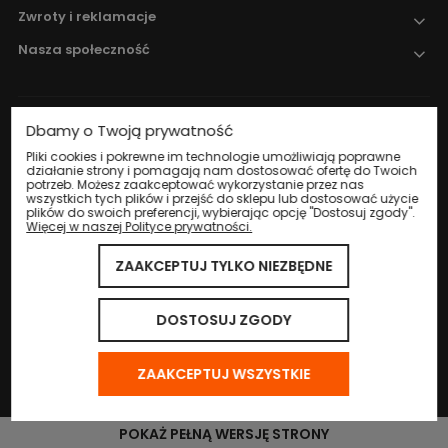
Zwroty i reklamacje
Nasza społeczność
Dbamy o Twoją prywatność
Nadzór nad obrotem produktami
leczniczymi weterynaryjnymi sprawuje
Pliki cookies i pokrewne im technologie umożliwiają poprawne
działanie strony i pomagają nam dostosować ofertę do Twoich
Wojewódzki Inspektorat Weterynarii w
potrzeb. Możesz zaakceptować wykorzystanie przez nas
Katowicach
.
wszystkich tych plików i przejść do sklepu lub dostosować użycie
plików do swoich preferencji, wybierając opcję "Dostosuj zgody".
Więcej w naszej Polityce prywatności.
ZAAKCEPTUJ TYLKO NIEZBĘDNE
© 2024 Eco Life Group. Wszystkie prawa zastrzeżone.
Sklep internetowy Shoper.pl
DOSTOSUJ ZGODY
ZAAKCEPTUJ WSZYSTKIE
POKAŻ PEŁNĄ WERSJĘ STRONY