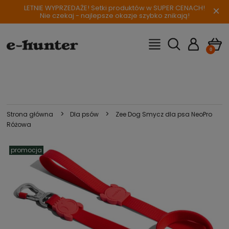
LETNIE WYPRZEDAŻE! Setki produktów w SUPER CENACH!
×
Nie czekaj - najlepsze okazje szybko znikają!
>
>
Strona główna
Dla psów
Zee Dog Smycz dla psa NeoPro
Różowa
promocja