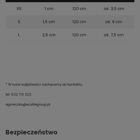
XS
1 cm
120 cm
ok. 3,5 cm
S
1,5 cm
120 cm
ok. 6 cm
L
2,5 cm
120 cm
ok. 7,5 cm
* W razie wątpliwości zachęcamy do kontaktu.
tel: 532 713 323
agnieszka@ecolifegroup.pl
Bezpieczeństwo