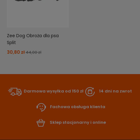
Zee Dog Obroża dla psa
Split
30,80 zł
44,00 zł
Darmowa wysyłka od 150 zł
14 dni na zwrot
Fachowa obsługa klienta
Sklep stacjonarny i online