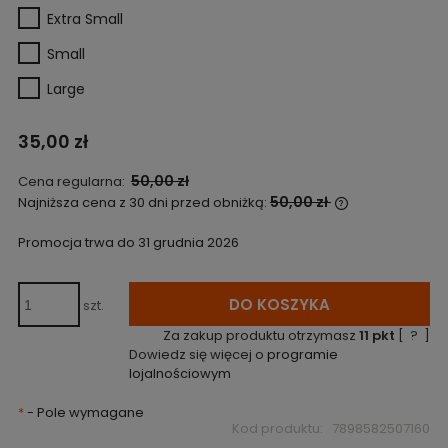
Extra Small
Small
Large
35,00 zł
50,00 zł
Cena regularna:
50,00 zł
Najniższa cena z 30 dni przed obniżką:
Jeżeli produk
niż 30 dni, wyś
Promocja trwa do 31 grudnia 2026
cena od mome
pojawił się w 
DO KOSZYKA
szt.
Za zakup produktu otrzymasz
11
pkt
[
?
]
Dowiedz się więcej o
programie
lojalnościowym
*
- Pole wymagane
Kod produktu:
7898582507160