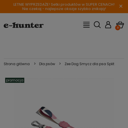
LETNIE WYPRZEDAŻE! Setki produktów w SUPER CENACH!
×
Nie czekaj - najlepsze okazje szybko znikają!
>
>
Strona główna
Dla psów
Zee Dog Smycz dla psa Split
promocja