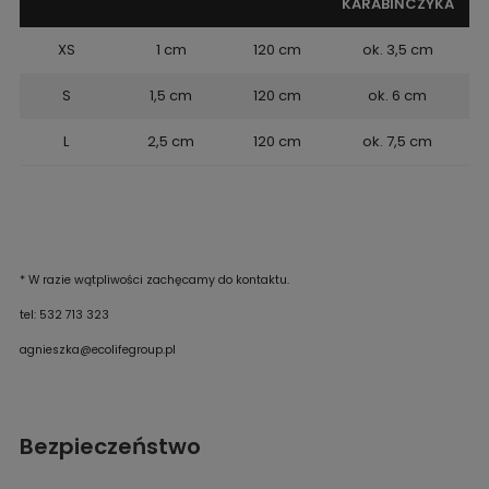
KARABIŃCZYKA
XS
1 cm
120 cm
ok. 3,5 cm
S
1,5 cm
120 cm
ok. 6 cm
L
2,5 cm
120 cm
ok. 7,5 cm
* W razie wątpliwości zachęcamy do kontaktu.
tel: 532 713 323
agnieszka@ecolifegroup.pl
Bezpieczeństwo