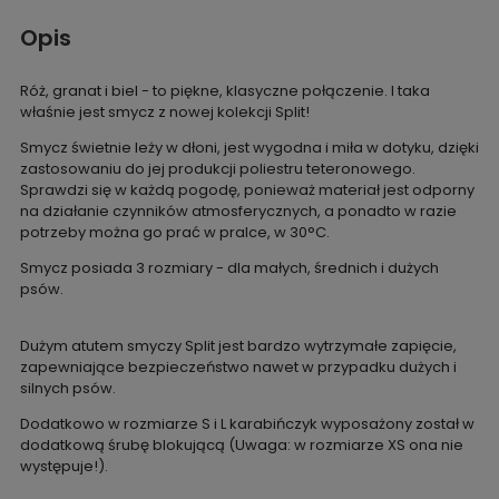
Opis
Róż, granat i biel - to piękne, klasyczne połączenie. I taka
właśnie jest smycz z nowej kolekcji Split!
Smycz świetnie leży w dłoni, jest wygodna i miła w dotyku, dzięki
zastosowaniu do jej produkcji poliestru teteronowego.
Sprawdzi się w każdą pogodę, ponieważ materiał jest odporny
na działanie czynników atmosferycznych, a ponadto w razie
potrzeby można go prać w pralce, w 30°C.
Smycz posiada 3 rozmiary - dla małych, średnich i dużych
psów.
Dużym atutem smyczy Split jest bardzo wytrzymałe zapięcie,
zapewniające bezpieczeństwo nawet w przypadku dużych i
silnych psów.
Dodatkowo w rozmiarze S i L karabińczyk wyposażony został w
dodatkową śrubę blokującą (Uwaga: w rozmiarze XS ona nie
występuje!).