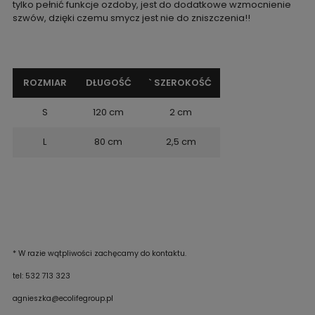
tylko pełnić funkcje ozdoby, jest do dodatkowe wzmocnienie
szwów, dzięki czemu smycz jest nie do zniszczenia!!
ROZMIAR
DŁUGOŚĆ
` SZEROKOŚĆ
S
120 cm
2 cm
L
80 cm
2,5 cm
* W razie wątpliwości zachęcamy do kontaktu.
tel: 532 713 323
agnieszka@ecolifegroup.pl