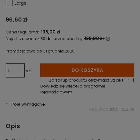
Large
96,60 zł
138,00 zł
Cena regularna:
138,00 zł
Najniższa cena z 30 dni przed obniżką:
Jeżeli produk
niż 30 dni, wy
Promocja trwa do 31 grudnia 2026
cena od mome
pojawił się w
DO KOSZYKA
szt.
Za zakup produktu otrzymasz
32
pkt
[
?
]
Dowiedz się więcej o
programie
lojalnościowym
*
- Pole wymagane
Kod produktu:
022139
Opis