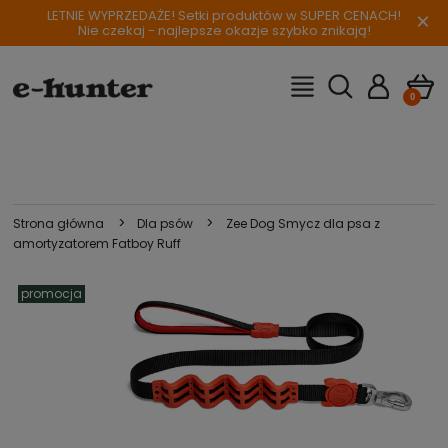
LETNIE WYPRZEDAŻE! Setki produktów w SUPER CENACH!
×
Nie czekaj - najlepsze okazje szybko znikają!
>
>
Strona główna
Dla psów
Zee Dog Smycz dla psa z
amortyzatorem Fatboy Ruff
promocja