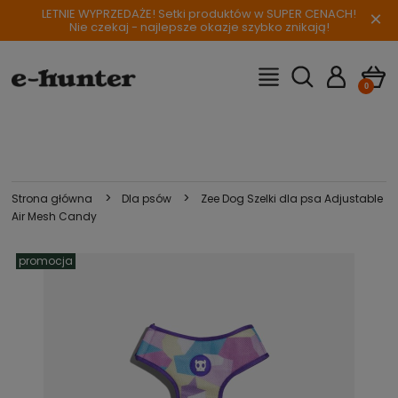
LETNIE WYPRZEDAŻE! Setki produktów w SUPER CENACH!
×
Nie czekaj - najlepsze okazje szybko znikają!
>
>
Strona główna
Dla psów
Zee Dog Szelki dla psa Adjustable
Air Mesh Candy
promocja