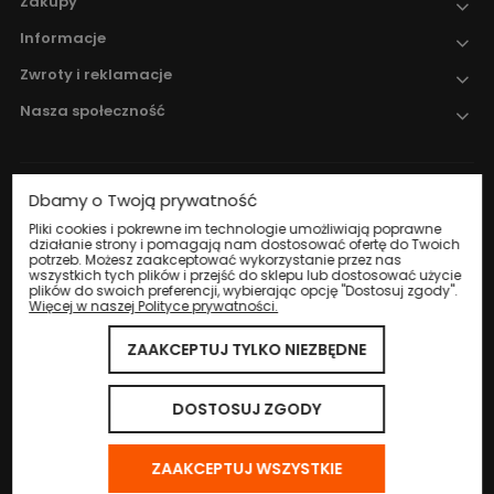
Zakupy
Informacje
Zwroty i reklamacje
Nasza społeczność
Dbamy o Twoją prywatność
Nadzór nad obrotem produktami
leczniczymi weterynaryjnymi sprawuje
Pliki cookies i pokrewne im technologie umożliwiają poprawne
działanie strony i pomagają nam dostosować ofertę do Twoich
Wojewódzki Inspektorat Weterynarii w
potrzeb. Możesz zaakceptować wykorzystanie przez nas
Katowicach
.
wszystkich tych plików i przejść do sklepu lub dostosować użycie
plików do swoich preferencji, wybierając opcję "Dostosuj zgody".
Więcej w naszej Polityce prywatności.
ZAAKCEPTUJ TYLKO NIEZBĘDNE
© 2024 Eco Life Group. Wszystkie prawa zastrzeżone.
Sklep internetowy Shoper.pl
DOSTOSUJ ZGODY
ZAAKCEPTUJ WSZYSTKIE