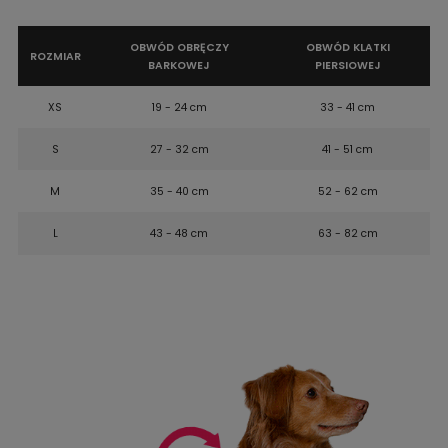
OBWÓD OBRĘCZY
OBWÓD KLATKI
ROZMIAR
BARKOWEJ
PIERSIOWEJ
XS
19 - 24 cm
33 - 41 cm
S
27 - 32 cm
41 - 51 cm
M
35 - 40 cm
52 - 62 cm
L
43 - 48 cm
63 - 82 cm