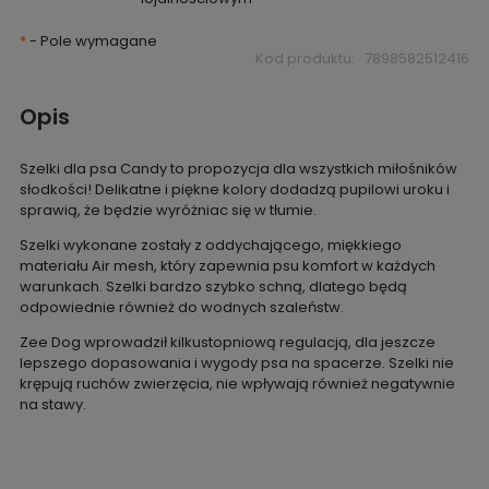
*
- Pole wymagane
Kod produktu:
7898582512416
Opis
Szelki dla psa Candy to propozycja dla wszystkich miłośników
słodkości! Delikatne i piękne kolory dodadzą pupilowi uroku i
sprawią, że będzie wyróżniac się w tłumie.
Szelki wykonane zostały z oddychającego, miękkiego
materiału Air mesh, który zapewnia psu komfort w każdych
warunkach. Szelki bardzo szybko schną, dlatego będą
odpowiednie również do wodnych szaleństw.
Zee Dog wprowadził kilkustopniową regulacją, dla jeszcze
lepszego dopasowania i wygody psa na spacerze. Szelki nie
krępują ruchów zwierzęcia, nie wpływają również negatywnie
na stawy.