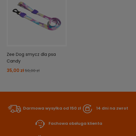
Zee Dog smycz dla psa
Candy
35,00 zł
50,00 zł
Darmowa wysyłka od 150 zł
14 dni na zwrot
Fachowa obsługa klienta