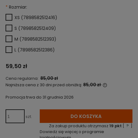
*
Rozmiar:
XS (7898582512416)
S (7898582512409)
M (7898582512393)
L (7898582512386)
59,50 zł
85,00 zł
Cena regularna:
85,00 zł
Najniższa cena z 30 dni przed obniżką:
Jeżeli produkt
niż 30 dni, wyś
Promocja trwa do 31 grudnia 2026
cena od momen
pojawił się w 
DO KOSZYKA
szt.
Za zakup produktu otrzymasz
19
pkt
[
?
]
Dowiedz się więcej o
programie
lojalnościowym