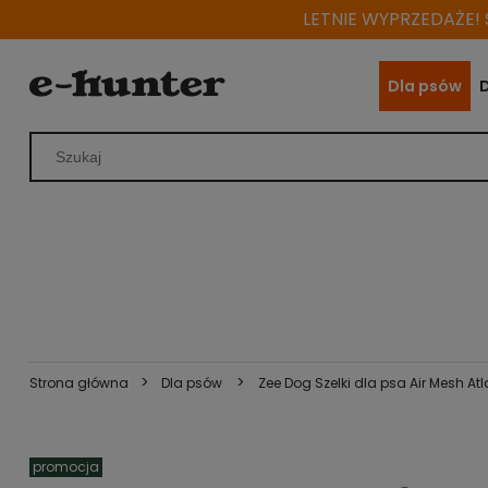
LETNIE WYPRZEDAŻE! S
Dla psów
>
>
Strona główna
Dla psów
Zee Dog Szelki dla psa Air Mesh At
promocja