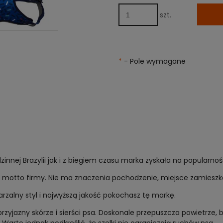
cena od momentu, k
pojawił się w sprzeda
szt.
*
- Pole wymagane
zinnej Brazylii jak i z biegiem czasu marka zyskała na popularnoś
o motto firmy. Nie ma znaczenia pochodzenie, miejsce zamieszka
arzalny styl i najwyższą jakość pokochasz tę markę.
rzyjazny skórze i sierści psa. Doskonale przepuszcza powietrze, 