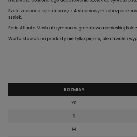
możliwość doskonałego dopasowania szelek do sylwetki psa. W
Szelki zapinane są na klamrę z 4 stopniowym zabezpieczenie
szelek.
Seria Atlanta Mesh utrzymana w granatowo niebieskiej kolor
Warto stawiać na produkty nie tylko piękne, ale i trwałe i
ROZMIAR
XS
S
M