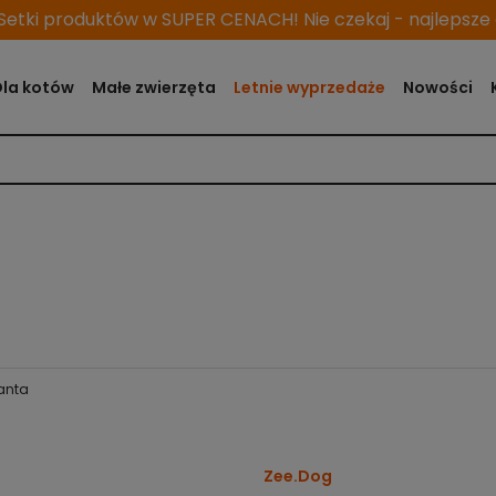
etki produktów w SUPER CENACH! Nie czekaj - najlepsze o
Dla kotów
Małe zwierzęta
Letnie wyprzedaże
Nowości
lanta
Zee.Dog