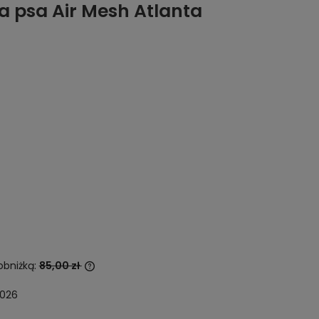
la psa Air Mesh Atlanta
obniżką:
85,00 zł
2026
sprzedawany krócej
a jest najniższa