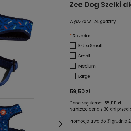
Zee Dog Szelki d
Wysyłka w:
24 godziny
*
Rozmiar:
Extra Small
Small
Medium
Large
59,50 zł
Cena regularna:
85,00 zł
Najniższa cena z 30 dni przed 
Promocja trwa do 31 grudnia 
Jeżeli produkt jest 
niż 30 dni, wyświetlan