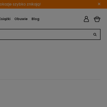
×
kazje szybko znikają!
Książki
Obuwie
Blog