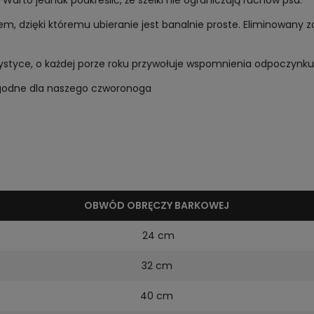
arto jednak podkreślić, że szelki nie ograniczają ruchów psa.
m, dzięki któremu ubieranie jest banalnie proste. Eliminowany
ystyce, o każdej porze roku przywołuje wspomnienia odpoczynku, 
 wygodne dla naszego czworonoga
OBWÓD OBRĘCZY BARKOWEJ
24 cm
32 cm
40 cm