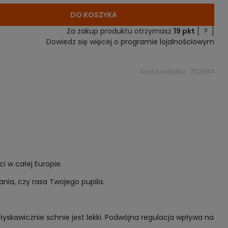
iedy produkt
ży.
DO KOSZYKA
Za zakup produktu otrzymasz
19
pkt
[
?
]
Dowiedz się więcej o
programie lojalnościowym
Kod produktu:
702384
ci w całej Europie.
nia, czy rasa Twojego pupila.
błyskawicznie schnie jest lekki. Podwójna regulacja wpływa na