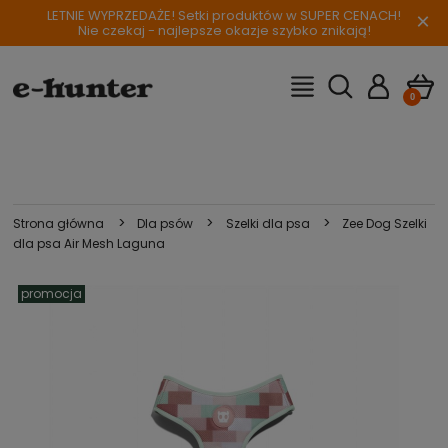
LETNIE WYPRZEDAŻE! Setki produktów w SUPER CENACH!
×
Nie czekaj - najlepsze okazje szybko znikają!
>
>
>
Strona główna
Dla psów
Szelki dla psa
Zee Dog Szelki
dla psa Air Mesh Laguna
promocja