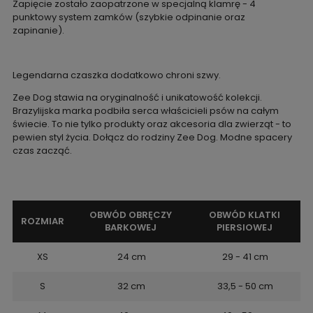
Zapięcie zostało zaopatrzone w specjalną klamrę - 4
punktowy system zamków (szybkie odpinanie oraz
zapinanie).
Legendarna czaszka dodatkowo chroni szwy.
Zee Dog stawia na oryginalność i unikatowość kolekcji.
Brazylijska marka podbiła serca właścicieli psów na całym
świecie. To nie tylko produkty oraz akcesoria dla zwierząt - to
pewien styl życia. Dołącz do rodziny Zee Dog. Modne spacery
czas zacząć.
OBWÓD OBRĘCZY
OBWÓD KLATKI
ROZMIAR
BARKOWEJ
PIERSIOWEJ
XS
24 cm
29 - 41 cm
S
32 cm
33,5 - 50 cm