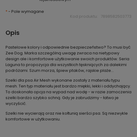
*
- Pole wymagane
Kod produktu:
7898582503773
Opis
Pastelowe kolory i odpowiednie bezpieczeństwo? To musi być
Zee Dog. Marka szczególną uwagę zwraca na nietypowy
design ale i komfortowe użytkowanie swoich produktów. Seria
Laguna to propozycja dla wszystkich tęskniących za dalekimi
podróżami. Szum morza, śpiew ptaków, rajskie plaże...
Szelki dla psa Air Mesh wykonane zostały z materiału typu
mesh. Ten typ materiału jest bardzo miękki, lekki i oddychający.
To doskonała opcja na wypad nad wodę - w razie zamoczenia
szelki bardzo szybko schną. Gdy je zabrudzimy - łatwo je
wyczyścić.
Szelki nie wycierają oraz nie kołtunią sierści psa. Są niezwykle
komfortowe w użytkowaniu.