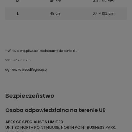
M
40 cm
40 - 59 cm
L
48 cm
67 - 102 cm
* W razie wątpliwości zachęcamy do kontaktu.
tel: 532 713 323
agnieszka@ecolifegroup.pl
Bezpieczeństwo
Osoba odpowiedzialna na terenie UE
APEX CE SPECIALISTS LIMITED
UNIT 3D NORTH POINT HOUSE, NORTH POINT BUSINESS PARK,