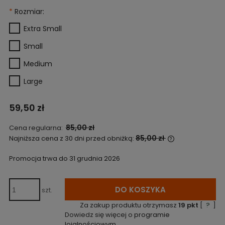
*
Rozmiar:
Extra Small
Small
Medium
Large
59,50 zł
85,00 zł
Cena regularna:
85,00 zł
Najniższa cena z 30 dni przed obniżką:
Jeżeli produkt
niż 30 dni, wyś
Promocja trwa do 31 grudnia 2026
cena od momen
pojawił się w 
DO KOSZYKA
szt.
Za zakup produktu otrzymasz
19
pkt
[
?
]
Dowiedz się więcej o
programie
lojalnościowym