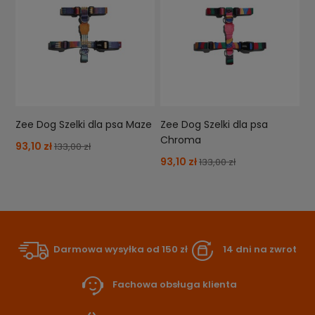
Zee Dog Szelki dla psa Maze
Zee Dog Szelki dla psa
Chroma
93,10 zł
133,00 zł
93,10 zł
133,00 zł
Darmowa wysyłka od 150 zł
14 dni na zwrot
Fachowa obsługa klienta