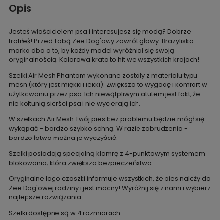
Opis
Jesteś właścicielem psa i interesujesz się modą? Dobrze
trafiłeś! Przed Tobą Zee Dog'owy zawrót głowy. Brazyliska
marka dba o to, by każdy model wyróżniał się swoją
oryginalnością. Kolorowa krata to hit we wszystkich krajach!
Szelki Air Mesh Phantom wykonane zostały z materiału typu
mesh (który jest miękki i lekki). Zwiększa to wygodę i komfort w
użytkowaniu przez psa. Ich niewątpliwym atutem jest fakt, że
nie kołtunią sierści psa i nie wycierają ich.
W szelkach Air Mesh Twój pies bez problemu będzie mógł się
wykąpać - bardzo szybko schną. W razie zabrudzenia -
bardzo łatwo można je wyczyścić.
Szelki posiadają specjalną klamrę z 4-punktowym systemem
blokowania, która zwiększa bezpieczeństwo.
Oryginalne logo czaszki informuje wszystkich, że pies należy do
Zee Dog'owej rodziny i jest modny! Wyróżnij się z nami i wybierz
najlepsze rozwiązania.
Szelki dostępne są w 4 rozmiarach.