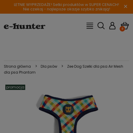
LETNIE WYPRZEDAŻE! Setki produktów w SUPER CENACH!
×
Nie czekaj - najlepsze okazje szybko znikają!
>
>
Strona główna
Dla psów
Zee Dog Szelki dla psa Air Mesh
dla psa Phantom
promocja