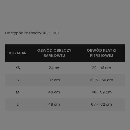
Dostępne rozmiary: XS, S, M, L
OBWÓD OBRĘCZY
OBWÓD KLATKI
ROZMIAR
BARKOWEJ
PIERSIOWEJ
XS
24 cm
29 - 41 cm
S
32 cm
33,5 - 50 cm
M
40 cm
40 - 59 cm
L
48 cm
67 - 102 cm