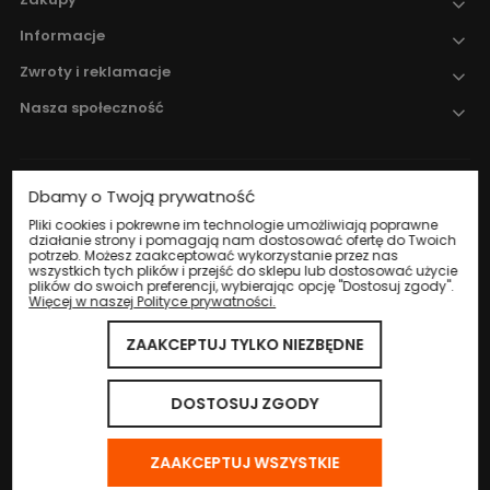
Informacje
Zwroty i reklamacje
Nasza społeczność
Dbamy o Twoją prywatność
Nadzór nad obrotem produktami
leczniczymi weterynaryjnymi sprawuje
Pliki cookies i pokrewne im technologie umożliwiają poprawne
działanie strony i pomagają nam dostosować ofertę do Twoich
Wojewódzki Inspektorat Weterynarii w
potrzeb. Możesz zaakceptować wykorzystanie przez nas
Katowicach
.
wszystkich tych plików i przejść do sklepu lub dostosować użycie
plików do swoich preferencji, wybierając opcję "Dostosuj zgody".
Więcej w naszej Polityce prywatności.
ZAAKCEPTUJ TYLKO NIEZBĘDNE
© 2024 Eco Life Group. Wszystkie prawa zastrzeżone.
Sklep internetowy Shoper.pl
DOSTOSUJ ZGODY
ZAAKCEPTUJ WSZYSTKIE