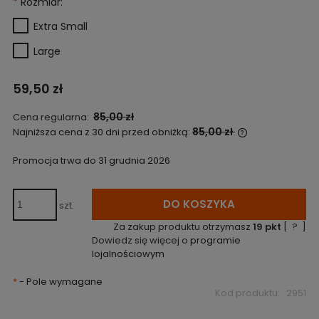
*
Rozmiar:
Extra Small
Large
59,50 zł
85,00 zł
Cena regularna:
85,00 zł
Najniższa cena z 30 dni przed obniżką:
Jeżeli produkt
niż 30 dni, wyś
Promocja trwa do 31 grudnia 2026
cena od momen
pojawił się w 
DO KOSZYKA
szt.
Za zakup produktu otrzymasz
19
pkt
[
?
]
Dowiedz się więcej o
programie
lojalnościowym
*
- Pole wymagane
Kod produktu:
2951