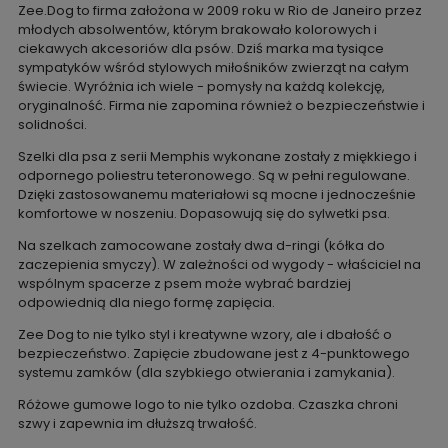
Zee.Dog to firma założona w 2009 roku w Rio de Janeiro przez
młodych absolwentów, którym brakowało kolorowych i
ciekawych akcesoriów dla psów. Dziś marka ma tysiące
sympatyków wśród stylowych miłośników zwierząt na całym
świecie. Wyróżnia ich wiele - pomysły na każdą kolekcję,
oryginalność. Firma nie zapomina również o bezpieczeństwie i
solidności.
Szelki dla psa z serii Memphis wykonane zostały z miękkiego i
odpornego poliestru teteronowego. Są w pełni regulowane.
Dzięki zastosowanemu materiałowi są mocne i jednocześnie
komfortowe w noszeniu. Dopasowują się do sylwetki psa.
Na szelkach zamocowane zostały dwa d-ringi (kółka do
zaczepienia smyczy). W zależności od wygody - właściciel na
wspólnym spacerze z psem może wybrać bardziej
odpowiednią dla niego formę zapięcia.
Zee Dog to nie tylko styl i kreatywne wzory, ale i dbałość o
bezpieczeństwo. Zapięcie zbudowane jest z 4-punktowego
systemu zamków (dla szybkiego otwierania i zamykania).
Różowe gumowe logo to nie tylko ozdoba. Czaszka chroni
szwy i zapewnia im dłuższą trwałość.