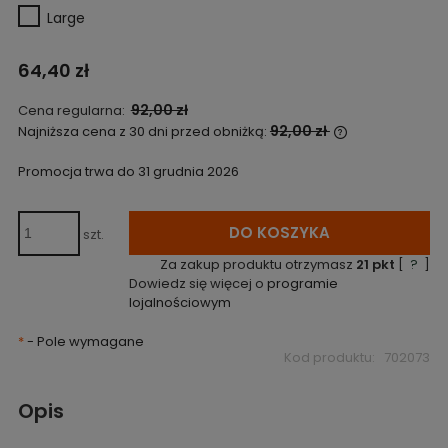
Large
64,40 zł
92,00 zł
Cena regularna:
92,00 zł
Najniższa cena z 30 dni przed obniżką:
Jeżeli produkt
niż 30 dni, wyś
Promocja trwa do 31 grudnia 2026
cena od momen
pojawił się w 
DO KOSZYKA
szt.
Za zakup produktu otrzymasz
21
pkt
[
?
]
Dowiedz się więcej o
programie
lojalnościowym
*
- Pole wymagane
Kod produktu:
702073
Opis