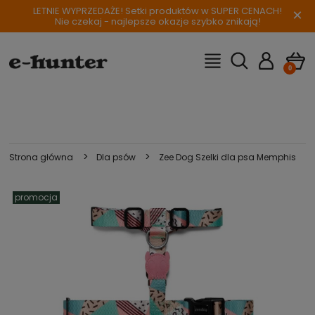
LETNIE WYPRZEDAŻE! Setki produktów w SUPER CENACH!
×
Nie czekaj - najlepsze okazje szybko znikają!
>
>
Strona główna
Dla psów
Zee Dog Szelki dla psa Memphis
promocja