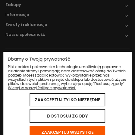
Zakupy
Informacje
Zwroty i reklamacje
Nasza społeczność
Dbamy o Twoją prywatność
Nadzór nad obrotem produktami
leczniczymi weterynaryjnymi sprawuje
Pliki cookies i pokrewne im technologie umożliwiają poprawne
działanie strony i pomagają nam dostosować ofertę do Twoich
Wojewódzki Inspektorat Weterynarii w
potrzeb. Możesz zaakceptować wykorzystanie przez nas
Katowicach
.
wszystkich tych plików i przejść do sklepu lub dostosować użycie
plików do swoich preferencji, wybierając opcję "Dostosuj zgody".
Więcej w naszej Polityce prywatności.
ZAAKCEPTUJ TYLKO NIEZBĘDNE
© 2024 Eco Life Group. Wszystkie prawa zastrzeżone.
Sklep internetowy Shoper.pl
DOSTOSUJ ZGODY
ZAAKCEPTUJ WSZYSTKIE