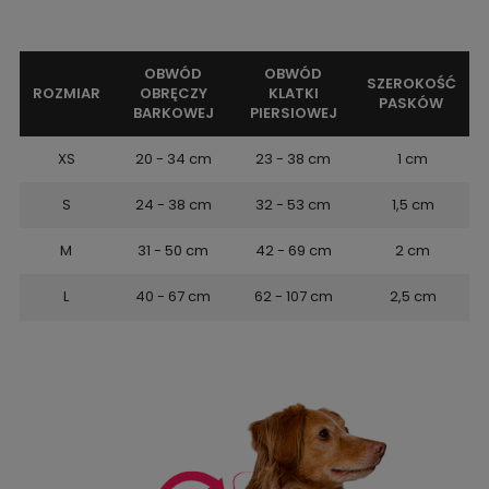
OBWÓD
OBWÓD
SZEROKOŚĆ
ROZMIAR
OBRĘCZY
KLATKI
PASKÓW
BARKOWEJ
PIERSIOWEJ
XS
20 - 34 cm
23 - 38 cm
1 cm
S
24 - 38 cm
32 - 53 cm
1,5 cm
M
31 - 50 cm
42 - 69 cm
2 cm
L
40 - 67 cm
62 - 107 cm
2,5 cm