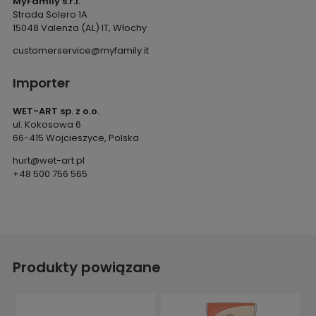
MyFamily s.r.l.
Strada Solero 1A
15048 Valenza (AL) IT, Włochy
customerservice@myfamily.it
Importer
WET-ART sp. z o.o.
ul. Kokosowa 6
66-415 Wojcieszyce, Polska
hurt@wet-art.pl
+48 500 756 565
Produkty powiązane