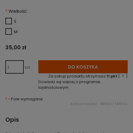
*
Wielkość:
S
M
35,00 zł
DO KOSZYKA
szt.
Za zakup produktu otrzymasz
11
pkt
[
?
]
Dowiedz się więcej o
programie
lojalnościowym
*
- Pole wymagane
Kod produktu:
MFB41 / MFB42
Opis