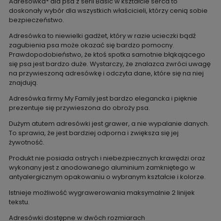
Adresówka* dla psa z serii Basic w kształcie serca to
doskonały wybór dla wszystkich właścicieli, którzy cenią sobie
bezpieczeństwo.
Adresówka to niewielki gadżet, który w razie ucieczki bądź
zagubienia psa może okazać się bardzo pomocny.
Prawdopodobieństwo, że ktoś spotka samotnie błąkającego
się psa jest bardzo duże. Wystarczy, że znalazca zwróci uwagę
na przywieszoną adresówkę i odczyta dane, które się na niej
znajdują.
Adresówka firmy My Family jest bardzo elegancka i pięknie
prezentuje się przywieszona do obroży psa.
Dużym atutem adresówki jest grawer, a nie wypalanie danych.
To sprawia, że jest bardziej odporna i zwiększa się jej
żywotność.
Produkt nie posiada ostrych i niebezpiecznych krawędzi oraz
wykonany jest z anodowanego aluminium zamkniętego w
antyalergicznym opakowaniu o wybranym kształcie i kolorze.
Istnieje możliwość wygrawerowania maksymalnie 2 linijek
tekstu.
Adresówki dostępne w dwóch rozmiarach