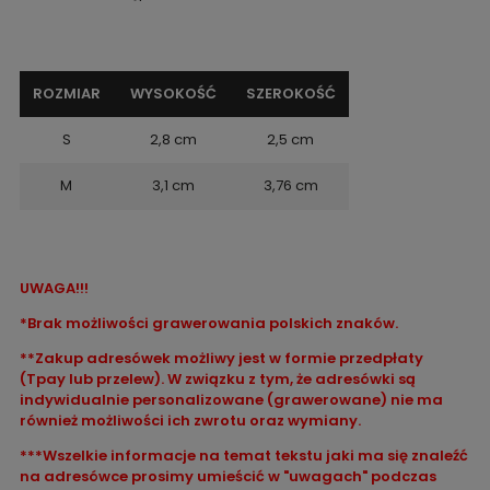
ROZMIAR
WYSOKOŚĆ
SZEROKOŚĆ
S
2,8 cm
2,5 cm
M
3,1 cm
3,76 cm
UWAGA!!!
*Brak możliwości grawerowania polskich znaków.
**Zakup adresówek możliwy jest w formie przedpłaty
(Tpay lub przelew). W związku z tym, że adresówki są
indywidualnie personalizowane (grawerowane) nie ma
również możliwości ich zwrotu oraz wymiany.
***Wszelkie informacje na temat tekstu jaki ma się znaleźć
na adresówce prosimy umieścić w "uwagach" podczas