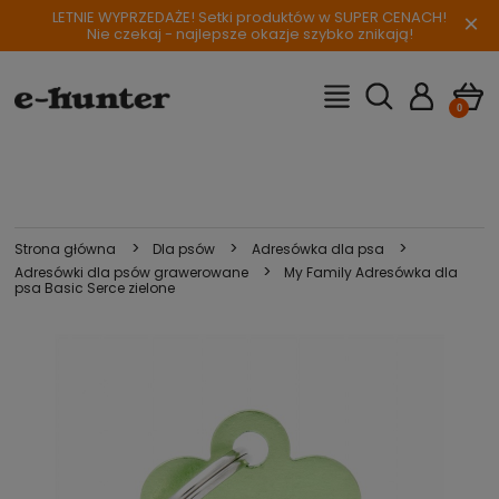
LETNIE WYPRZEDAŻE! Setki produktów w SUPER CENACH!
×
Nie czekaj - najlepsze okazje szybko znikają!
>
>
>
Strona główna
Dla psów
Adresówka dla psa
>
Adresówki dla psów grawerowane
My Family Adresówka dla
psa Basic Serce zielone