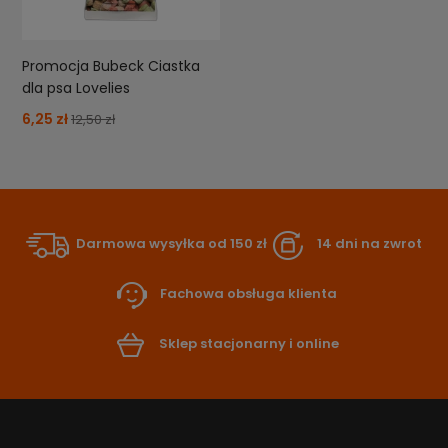
Promocja Bubeck Ciastka
dla psa Lovelies
6,25 zł
12,50 zł
Darmowa wysyłka od 150 zł
14 dni na zwrot
Fachowa obsługa klienta
Sklep stacjonarny i online