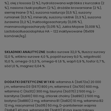
%), olej z łososia (2 %), hydrolizowana wątróbka z kurczaka (2
%), nasiona i łuski psyllium (2 %), drożdże browarniane (2 %),
siemię lniane (1 %), suszona nasturcja (0,5 %), suszony
rumianek (0,5 %), minerały, suszony rokitnik (0,3 %), suszona
żurawina (0,2 %), fruktooligosacharydy (0,015 %),
mannanooligosacharydy (0,015 %), Jukka Mojave (0,008 %),
Lactobacillusacidophilus HA – 122 inaktywowane (15x109
komórek/kg).
SKŁADNIKI ANALITYCZNE
: białko surowe 32,0 %, tłuszcz surowy
12,0 %, włókno surowe 4,0 %, popiół surowy 9,0 %, wilgotność
10,0 %, omega-3 0,3 %, omega-6 1,6 %, wapń 0,9 %, fosfor 0,7 %,
sód 1,0 %, magnez 0,04 %.
DODATKI DIETETYCZNE W 1 KG:
witamina A (3a672a) 20 000
j.m, witamina D3 (E671) 800 j.m, witamina E (3a700) 600 mg,
witamina C (3a312) 300 mg, tauryna (3a370) 2 500 mg, L-
karnityna (3a910) 100 mg, chlorek choliny (3a890) 2 500 mg,
biotyna (3a880) 2 mg, witamina B1 (3a821) 10 mg, witamina B2
12 mg, niacynamid (3a315) 50 mg, D-pantotenian wapnia
(3a841) 40 mg, witamina B6 (3a831) 10 mg, kwas foliowy