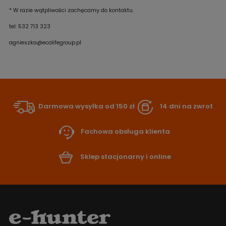
* W razie wątpliwości zachęcamy do kontaktu.
tel: 532 713 323
agnieszka@ecolifegroup.pl
Darmowa wysyłka od 150 zł
14 dni na zwrot
Fachowa obsługa klienta
Sklep stacjonarny i online