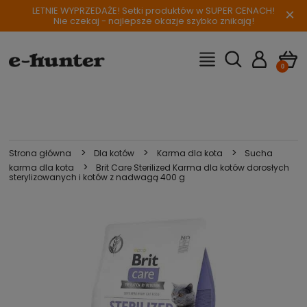
LETNIE WYPRZEDAŻE! Setki produktów w SUPER CENACH!
×
Nie czekaj - najlepsze okazje szybko znikają!
>
>
>
Strona główna
Dla kotów
Karma dla kota
Sucha
>
karma dla kota
Brit Care Sterilized Karma dla kotów dorosłych
sterylizowanych i kotów z nadwagą 400 g