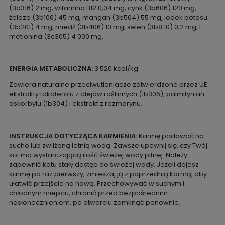
(3a316) 2 mg, witamina B12 0,04 mg, cynk (3b606) 120 mg,
żelazo (3b106) 45 mg, mangan (3b504) 55 mg, jodek potasu
(3b201) 4 mg, miedź (3b406) 10 mg, selen (3b8.10) 0,2 mg, L-
metionina (3c305) 4 000 mg.
ENERGIA METABOLICZNA:
3 520 kcal/kg.
Zawiera naturalne przeciwutleniacze zatwierdzone przez UE:
ekstrakty tokoferolu z olejów roślinnych (1b306), palmitynian
askorbylu (1b304) i ekstrakt z rozmarynu.
INSTRUKCJA DOTYCZĄCA KARMIENIA:
Karmę podawać na
sucho lub zwilżoną letnią wodą. Zawsze upewnij się, czy Twój
kot ma wystarczającą ilość świeżej wody pitnej. Należy
zapewnić kotu stały dostęp do świeżej wody. Jeżeli dajesz
karmę po raz pierwszy, zmieszaj ją z poprzednią karmą, aby
ułatwić przejście na nową. Przechowywać w suchym i
chłodnym miejscu, chronić przed bezpośrednim
nasłonecznieniem, po otwarciu zamknąć ponownie.