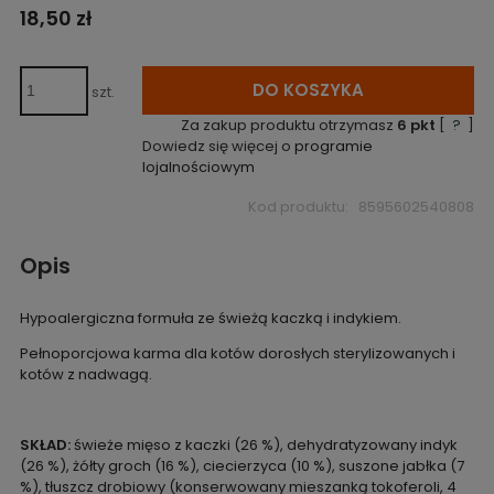
18,50 zł
DO KOSZYKA
szt.
Za zakup produktu otrzymasz
6
pkt
[
?
]
Dowiedz się więcej o
programie
lojalnościowym
Kod produktu:
8595602540808
Opis
Hypoalergiczna formuła ze świeżą kaczką i indykiem.
Pełnoporcjowa karma dla kotów dorosłych sterylizowanych i
kotów z nadwagą.
SKŁAD:
świeże mięso z kaczki (26 %), dehydratyzowany indyk
(26 %), żółty groch (16 %), ciecierzyca (10 %), suszone jabłka (7
%), tłuszcz drobiowy (konserwowany mieszanką tokoferoli, 4