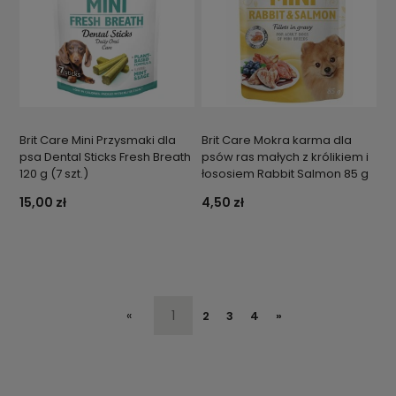
Brit Care Mini Przysmaki dla
Brit Care Mokra karma dla
psa Dental Sticks Fresh Breath
psów ras małych z królikiem i
120 g (7 szt.)
łososiem Rabbit Salmon 85 g
15,00 zł
4,50 zł
«
1
2
3
4
»