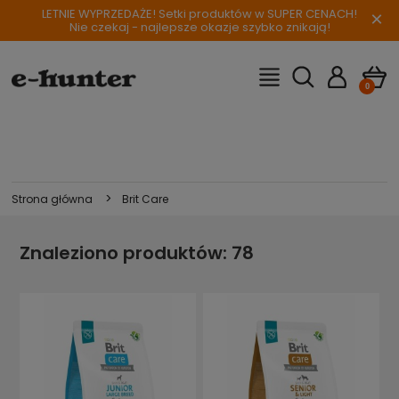
LETNIE WYPRZEDAŻE! Setki produktów w SUPER CENACH!
×
Nie czekaj - najlepsze okazje szybko znikają!
>
Strona główna
Brit Care
Znaleziono produktów: 78