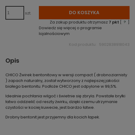
DO KOSZYKA
szt.
Za zakup produktu otrzymasz
7
pkt
[
?
]
Dowiedz się więcej o
programie
lojalnościowym
Kod produktu:
5902838918043
Opis
CHICO Żwirek bentonitowy w wersji compact ( drobnoziarnisty
) zapach naturalny, został wytworzony z najlepszej jakości
białego bentonitu. Podłoże CHICO jest odpylone w 99,5%.
Idealnie pochłania wilgoć i świetnie się zbryla. Powstałe bryłki
łatwo oddzielić od reszty żwirku, dzięki czemu utrzymanie
czystości w kociej kuwecie, jest bardzo łatwe.
Drobny bentonit jest przyjemny dla kocich łapek.