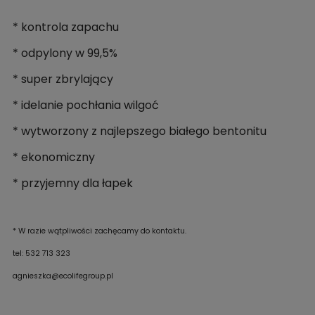
* kontrola zapachu
* odpylony w 99,5%
* super zbrylający
* idelanie pochłania wilgoć
* wytworzony z najlepszego białego bentonitu
* ekonomiczny
* przyjemny dla łapek
* W razie wątpliwości zachęcamy do kontaktu.
tel: 532 713 323
agnieszka@ecolifegroup.pl