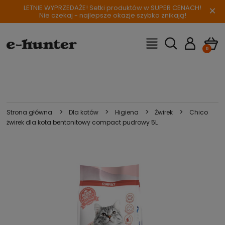
LETNIE WYPRZEDAŻE! Setki produktów w SUPER CENACH!
×
Nie czekaj - najlepsze okazje szybko znikają!
>
>
>
>
Strona główna
Dla kotów
Higiena
Żwirek
Chico
żwirek dla kota bentonitowy compact pudrowy 5L