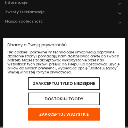
Informacje
Zwroty i reklamacje
Nasza społeczność
Dbamy o Twoją prywatność
Nadzór nad obrotem produktami
leczniczymi weterynaryjnymi sprawuje
Pliki cookies i pokrewne im technologie umożliwiają poprawne
działanie strony i pomagają nam dostosować ofertę do Twoich
Wojewódzki Inspektorat Weterynarii w
potrzeb. Możesz zaakceptować wykorzystanie przez nas
Katowicach
.
wszystkich tych plików i przejść do sklepu lub dostosować użycie
plików do swoich preferencji, wybierając opcję "Dostosuj zgody".
Więcej w naszej Polityce prywatności.
ZAAKCEPTUJ TYLKO NIEZBĘDNE
© 2024 Eco Life Group. Wszystkie prawa zastrzeżone.
Sklep internetowy Shoper.pl
DOSTOSUJ ZGODY
ZAAKCEPTUJ WSZYSTKIE