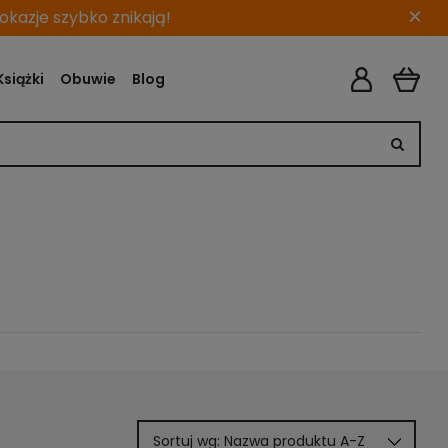
×
kazje szybko znikają!
Książki
Obuwie
Blog
Sortuj wg:
Nazwa produktu A-Z