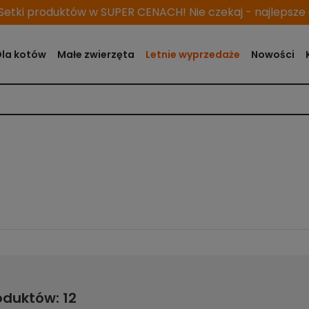
etki produktów w SUPER CENACH! Nie czekaj - najlepsze o
Dla kotów
Małe zwierzęta
Letnie wyprzedaże
Nowości
oduktów: 12