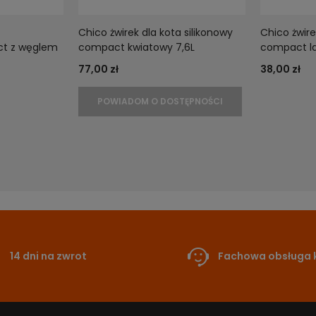
Chico żwirek dla kota silikonowy
Chico żwire
t z węglem
compact kwiatowy 7,6L
compact l
77,00 zł
38,00 zł
POWIADOM O DOSTĘPNOŚCI
14 dni na zwrot
Fachowa obsługa k