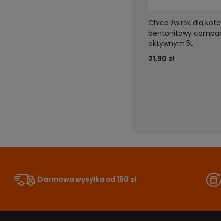
Chico żwirek dla kota
bentonitowy compac
aktywnym 5L
21,90 zł
Darmowa wysyłka od 150 zł