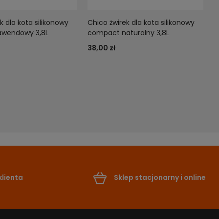
k dla kota silikonowy
Chico żwirek dla kota silikonowy
awendowy 3,8L
compact naturalny 3,8L
38,00 zł
lienta
Sklep stacjonarny i online