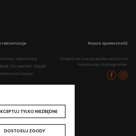
i reklamacje
Nasza społeczność
zwrotu i reklamacji
Dołącz do naszej społeczności na
Facebooku i Instagramie.
IENIE OD UMOWY ONLINE
eklamować towar
KCEPTUJ TYLKO NIEZBĘDNE
DOSTOSUJ ZGODY