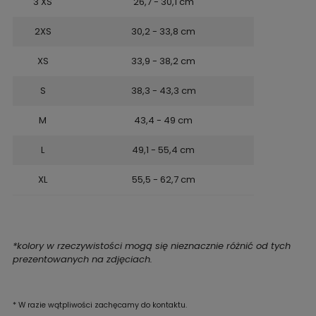
3 XS
26,7 - 30,1 cm
2XS
30,2 - 33,8 cm
XS
33,9 - 38,2 cm
S
38,3 - 43,3 cm
M
43,4 - 49 cm
L
49,1 - 55,4 cm
XL
55,5 - 62,7 cm
*kolory w rzeczywistości mogą się nieznacznie różnić od tych
prezentowanych na zdjęciach.
*
W razie wątpliwości zachęcamy do kontaktu.