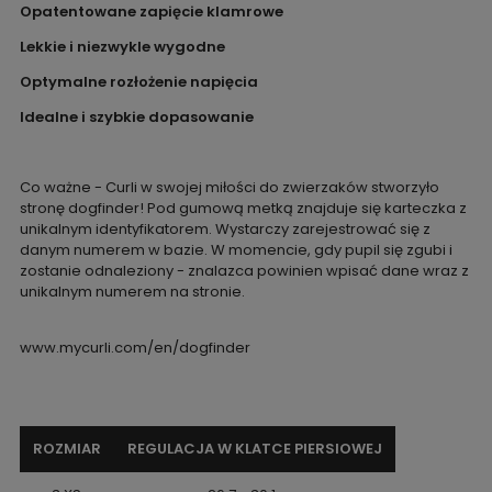
Opatentowane zapięcie klamrowe
Lekkie i niezwykle wygodne
Optymalne rozłożenie napięcia
Idealne i szybkie dopasowanie
Co ważne - Curli w swojej miłości do zwierzaków stworzyło
stronę dogfinder! Pod gumową metką znajduje się karteczka z
unikalnym identyfikatorem. Wystarczy zarejestrować się z
danym numerem w bazie. W momencie, gdy pupil się zgubi i
zostanie odnaleziony - znalazca powinien wpisać dane wraz z
unikalnym numerem na stronie.
www.mycurli.com/en/dogfinder
ROZMIAR
REGULACJA W KLATCE PIERSIOWEJ