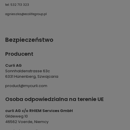
tel: 532 713 323
agnieszka@ecolifegroup.pl
Bezpieczeństwo
Producent
Curli AG
Sonnhaldenstrasse 63c
6331 Hünenberg, Szwajcaria
product@mycurli.com
Osoba odpowiedzialna na terenie UE
curli AG c/o RHIEM Services GmbH
Gildeweg 10
46562 Voerde, Niemcy