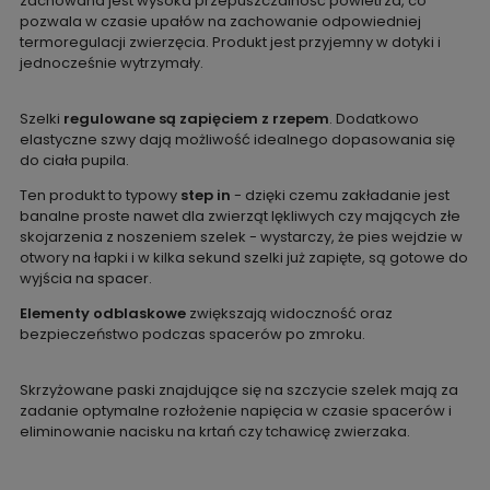
zachowana jest wysoka przepuszczalność powietrza, co
pozwala w czasie upałów na zachowanie odpowiedniej
termoregulacji zwierzęcia. Produkt jest przyjemny w dotyki i
jednocześnie wytrzymały.
Szelki
regulowane są zapięciem z rzepem
. Dodatkowo
elastyczne szwy dają możliwość idealnego dopasowania się
do ciała pupila.
Ten produkt to typowy
step in
- dzięki czemu zakładanie jest
banalne proste nawet dla zwierząt lękliwych czy mających złe
skojarzenia z noszeniem szelek - wystarczy, że pies wejdzie w
otwory na łapki i w kilka sekund szelki już zapięte, są gotowe do
wyjścia na spacer.
Elementy odblaskowe
zwiększają widoczność oraz
bezpieczeństwo podczas spacerów po zmroku.
Skrzyżowane paski znajdujące się na szczycie szelek mają za
zadanie optymalne rozłożenie napięcia w czasie spacerów i
eliminowanie nacisku na krtań czy tchawicę zwierzaka.