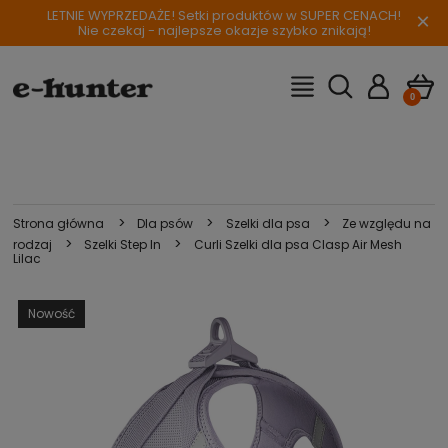
LETNIE WYPRZEDAŻE! Setki produktów w SUPER CENACH!
×
Nie czekaj - najlepsze okazje szybko znikają!
>
>
>
Strona główna
Dla psów
Szelki dla psa
Ze względu na
>
>
rodzaj
Szelki Step In
Curli Szelki dla psa Clasp Air Mesh
Lilac
Nowość