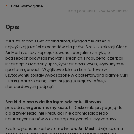
*
- Pole wymagane
Kod produktu:
7640455196083
Opis
Curli
to znana szwajcarska firma, słynąca z tworzenia
najwyższej jakości akcesoriów dla psów. Szelki z kolekcji Clasp
Air Mesh zostały zaprojektowane specjalnie z myślą o
potrzebach psów ras małych i średnich. Producenci czerpali
inspirację z dziedziny uprzęży wspinaczkowych, używanych w
sportach górskich. Wyjątkowo lekkie i komfortowe w
użytkowaniu zostały wyposażone w opatentowaną klamrę Curli
- lekką, bardzo cichą i eliminującą „klikający” dźwięk
standardowych podpięć.
Szelki dla psa
w delikatnym odcieniu liliowym
posiadają
ergonomiczny kształt
. Doskonale przylegają do
ciała zwierzęcia, nie krępując i nie ograniczając jego
naturalnych ruchów w czasie np. aktywności, czy zabawy.
Szelki wykonane zostały
z materiału Air Mesh
, dzięki czemu