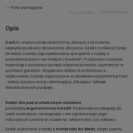
*
- Pole wymagane
Kod produktu:
7640455196014
Opis
Curli
to znana szwajcarska firma, słynąca z tworzenia
najwyższej jakości akcesoriów dla psów. Szelki z kolekcji Clasp
Air Mesh zostały zaprojektowane specjalnie z myślą o
potrzebach psów ras małych i średnich. Producenci czerpali
inspirację z dziedziny uprzęży wspinaczkowych, używanych w
sportach górskich. Wyjątkowo lekkie i komfortowe w
użytkowaniu zostały wyposażone w opatentowaną klamrę Curli
- lekką, bardzo cichą i eliminującą „klikający” dźwięk
standardowych podpięć.
Szelki dla psa
w oliwkowym odcieniu
posiadają
ergonomiczny kształt
. Doskonale przylegają do
ciała zwierzęcia, nie krępując i nie ograniczając jego
naturalnych ruchów w czasie np. aktywności, czy zabawy.
Szelki wykonane zostały
z materiału Air Mesh
, dzięki czemu