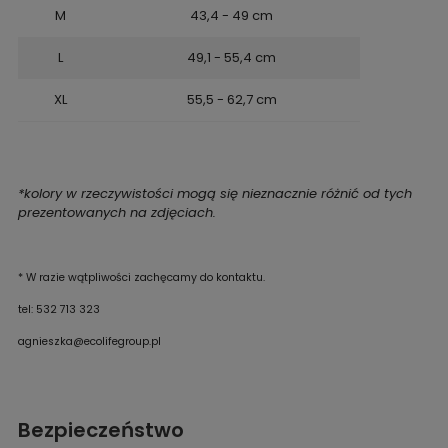
M
43,4 - 49 cm
L
49,1 - 55,4 cm
XL
55,5 - 62,7 cm
*kolory w rzeczywistości mogą się nieznacznie różnić od tych
prezentowanych na zdjęciach.
*
W razie wątpliwości zachęcamy do kontaktu.
tel: 532 713 323
agnieszka@ecolifegroup.pl
Bezpieczeństwo