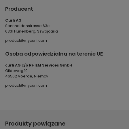
Producent
Curli AG
Sonnhaldenstrasse 63c
6331 Hünenberg, Szwajcaria
product@mycurli.com
Osoba odpowiedzialna na terenie UE
curli AG c/o RHIEM Services GmbH
Gildeweg 10
46562 Voerde, Niemcy
product@mycurli.com
Produkty powiązane