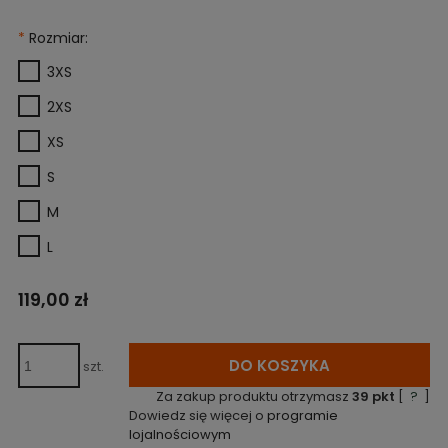
*
Rozmiar:
3XS
2XS
XS
S
M
L
119,00 zł
DO KOSZYKA
szt.
Za zakup produktu otrzymasz
39
pkt
[
?
]
Dowiedz się więcej o
programie
lojalnościowym