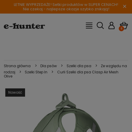
LETNIE WYPRZEDAŻE! Setki produktów w SUPER CENACH!
×
Nie czekaj - najlepsze okazje szybko znikają!
>
>
>
Strona główna
Dla psów
Szelki dla psa
Ze względu na
>
>
rodzaj
Szelki Step In
Curli Szelki dla psa Clasp Air Mesh
Olive
Nowość