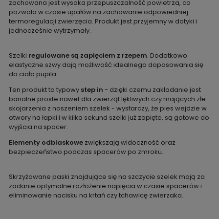
zachowana jest wysoka przepuszczalność powietrza, co
pozwala w czasie upałów na zachowanie odpowiedniej
termoregulacji zwierzęcia. Produkt jest przyjemny w dotyki i
jednocześnie wytrzymały.
Szelki
regulowane są zapięciem z rzepem
. Dodatkowo
elastyczne szwy dają możliwość idealnego dopasowania się
do ciała pupila.
Ten produkt to typowy
step in
- dzięki czemu zakładanie jest
banalne proste nawet dla zwierząt lękliwych czy mających złe
skojarzenia z noszeniem szelek - wystarczy, że pies wejdzie w
otwory na łapki i w kilka sekund szelki już zapięte, są gotowe do
wyjścia na spacer.
Elementy odblaskowe
zwiększają widoczność oraz
bezpieczeństwo podczas spacerów po zmroku.
Skrzyżowane paski znajdujące się na szczycie szelek mają za
zadanie optymalne rozłożenie napięcia w czasie spacerów i
eliminowanie nacisku na krtań czy tchawicę zwierzaka.