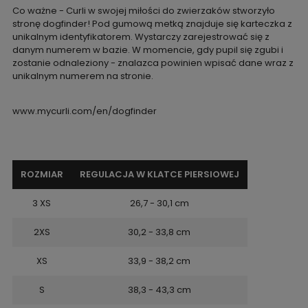
Co ważne - Curli w swojej miłości do zwierzaków stworzyło
stronę dogfinder! Pod gumową metką znajduje się karteczka z
unikalnym identyfikatorem. Wystarczy zarejestrować się z
danym numerem w bazie. W momencie, gdy pupil się zgubi i
zostanie odnaleziony - znalazca powinien wpisać dane wraz z
unikalnym numerem na stronie.
www.mycurli.com/en/dogfinder
ROZMIAR
REGULACJA W KLATCE PIERSIOWEJ
3 XS
26,7 - 30,1 cm
2XS
30,2 - 33,8 cm
XS
33,9 - 38,2 cm
S
38,3 - 43,3 cm