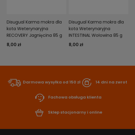
Disugual Karma mokra dla
Disugual Karma mokra dla
kota Weterynaryjna
kota Weterynaryjna
RECOVERY Jagnięcina 85 g
INTESTINAL Wołowina 85 g
8,00 zł
8,00 zł
Darmowa wysyłka od 150 zł
14 dni na zwrot
Fachowa obsługa klienta
Sklep stacjonarny i online