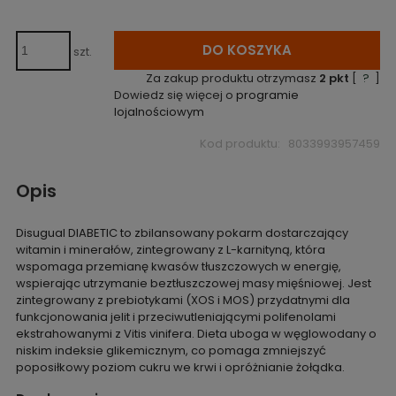
DO KOSZYKA
szt.
Za zakup produktu otrzymasz
2
pkt
[
?
]
Dowiedz się więcej o
programie
lojalnościowym
Kod produktu:
8033993957459
Opis
Disugual DIABETIC to zbilansowany pokarm dostarczający
witamin i minerałów, zintegrowany z L-karnityną, która
wspomaga przemianę kwasów tłuszczowych w energię,
wspierając utrzymanie beztłuszczowej masy mięśniowej. Jest
zintegrowany z prebiotykami (XOS i MOS) przydatnymi dla
funkcjonowania jelit i przeciwutleniającymi polifenolami
ekstrahowanymi z Vitis vinifera. Dieta uboga w węglowodany o
niskim indeksie glikemicznym, co pomaga zmniejszyć
poposiłkowy poziom cukru we krwi i opróżnianie żołądka.