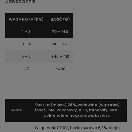
Dawkowanie
WAGA KOTA (KG)
ILOŚĆ (G)
1 – 2
70 – 140
3 – 4
210 – 270
5 – 6
340 – 410
> 7
> 460
Kaczka (mięso) 28%, wołowina (wątroba),
Skład
łosoś , olej kokosowy, XOS, minerały, MOS,
polifenole winogronowe, ksyloza.
Wilgotność 82,6%, białko surowe 6,8%, oleje i