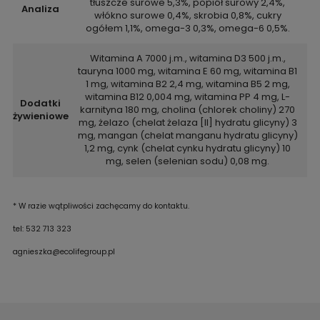
tłuszcze surowe 5,3%, popiół surowy 2,4%,
Analiza
włókno surowe 0,4%, skrobia 0,8%, cukry
ogółem 1,1%, omega-3 0,3%, omega-6 0,5%.
Witamina A 7000 j.m., witamina D3 500 j.m.,
tauryna 1000 mg, witamina E 60 mg, witamina B1
1 mg, witamina B2 2,4 mg, witamina B5 2 mg,
witamina B12 0,004 mg, witamina PP 4 mg, L-
Dodatki
karnityna 180 mg, cholina (chlorek choliny) 270
żywieniowe
mg, żelazo (chelat żelaza [II] hydratu glicyny) 3
mg, mangan (chelat manganu hydratu glicyny)
1,2 mg, cynk (chelat cynku hydratu glicyny) 10
mg, selen (selenian sodu) 0,08 mg.
* W razie wątpliwości zachęcamy do kontaktu.
tel: 532 713 323
agnieszka@ecolifegroup.pl