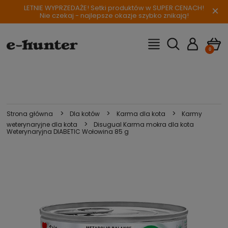
LETNIE WYPRZEDAŻE! Setki produktów w SUPER CENACH!
×
Nie czekaj - najlepsze okazje szybko znikają!
>
>
>
Strona główna
Dla kotów
Karma dla kota
Karmy
>
weterynaryjne dla kota
Disugual Karma mokra dla kota
Weterynaryjna DIABETIC Wołowina 85 g