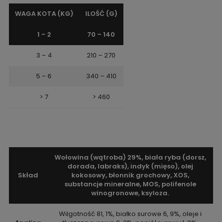
WAGA KOTA (KG)
ILOŚĆ (G)
1 – 2
70 – 140
3 – 4
210 – 270
5 – 6
340 – 410
> 7
> 460
Wołowina (wątroba) 29%, biała ryba (dorsz,
dorada, labraks), indyk (mięso), olej
Skład
kokosowy, błonnik grochowy, XOS,
substancje mineralne, MOS, polifenole
winogronowe, ksyloza.
Wilgotność 81, 1%, białko surowe 6, 9%, oleje i