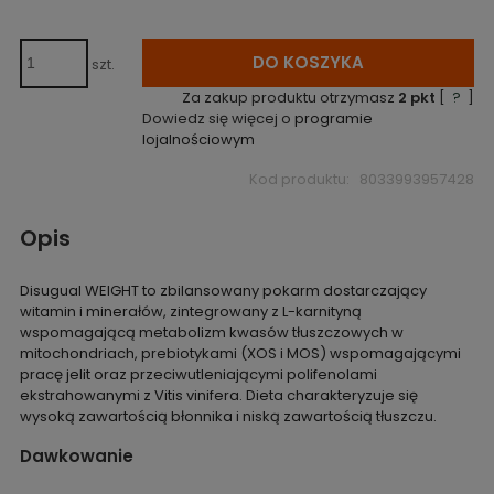
DO KOSZYKA
szt.
Za zakup produktu otrzymasz
2
pkt
[
?
]
Dowiedz się więcej o
programie
lojalnościowym
Kod produktu:
8033993957428
Opis
Disugual WEIGHT to zbilansowany pokarm dostarczający
witamin i minerałów, zintegrowany z L-karnityną
wspomagającą metabolizm kwasów tłuszczowych w
mitochondriach, prebiotykami (XOS i MOS) wspomagającymi
pracę jelit oraz przeciwutleniającymi polifenolami
ekstrahowanymi z Vitis vinifera. Dieta charakteryzuje się
wysoką zawartością błonnika i niską zawartością tłuszczu.
Dawkowanie