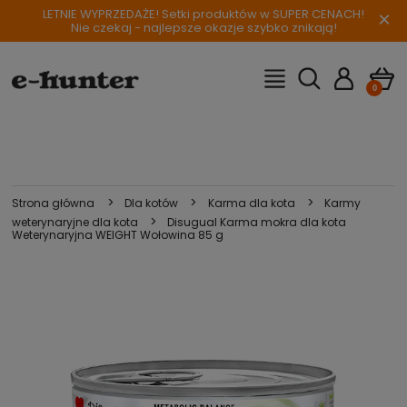
LETNIE WYPRZEDAŻE! Setki produktów w SUPER CENACH!
×
Nie czekaj - najlepsze okazje szybko znikają!
>
>
>
Strona główna
Dla kotów
Karma dla kota
Karmy
>
weterynaryjne dla kota
Disugual Karma mokra dla kota
Weterynaryjna WEIGHT Wołowina 85 g