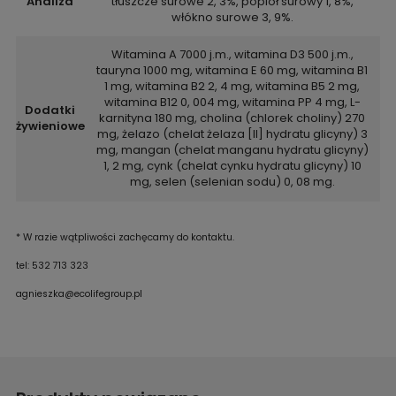
Analiza
tłuszcze surowe 2, 3%, popiół surowy 1, 8%,
włókno surowe 3, 9%.
Witamina A 7000 j.m., witamina D3 500 j.m.,
tauryna 1000 mg, witamina E 60 mg, witamina B1
1 mg, witamina B2 2, 4 mg, witamina B5 2 mg,
witamina B12 0, 004 mg, witamina PP 4 mg, L-
Dodatki
karnityna 180 mg, cholina (chlorek choliny) 270
żywieniowe
mg, żelazo (chelat żelaza [II] hydratu glicyny) 3
mg, mangan (chelat manganu hydratu glicyny)
1, 2 mg, cynk (chelat cynku hydratu glicyny) 10
mg, selen (selenian sodu) 0, 08 mg.
* W razie wątpliwości zachęcamy do kontaktu.
tel: 532 713 323
agnieszka@ecolifegroup.pl