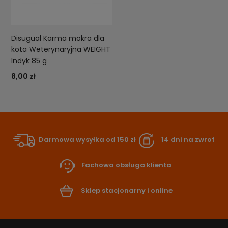
Disugual Karma mokra dla
kota Weterynaryjna WEIGHT
Indyk 85 g
8,00 zł
Darmowa wysyłka od 150 zł
14 dni na zwrot
Fachowa obsługa klienta
Sklep stacjonarny i online