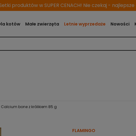
etki produktów w SUPER CENACH! Nie czekaj - najlepsze o
Dla kotów
Małe zwierzęta
Letnie wyprzedaże
Nowości
 Calcium bone z królikiem 85 g
FLAMINGO