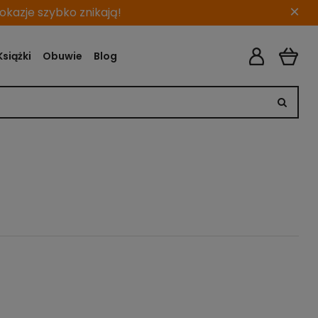
×
kazje szybko znikają!
Książki
Obuwie
Blog