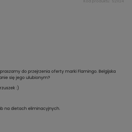
Kod produktu:
521124
raszamy do przejrzenia oferty marki Flamingo. Belgijska
anie się jego ulubionym?
brzuszek :)
lub na dietach eliminacyjnych.