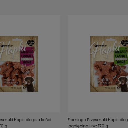
ysmaki Hapki dla psa kości
Flamingo Przysmaki Hapki dla 
70 g
jagnięcina i ryż 170 g