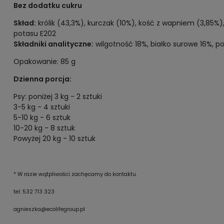
Bez dodatku cukru
Skład:
królik (43,3%), kurczak (10%), kość z wapniem (3,85%), 
potasu E202
Składniki analityczne:
wilgotność 18%, białko surowe 16%, p
Opakowanie: 85 g
Dzienna porcja:
Psy: poniżej 3 kg - 2 sztuki
3-5 kg - 4 sztuki
5-10 kg - 6 sztuk
10-20 kg - 8 sztuk
Powyżej 20 kg - 10 sztuk
* W razie wątpliwości zachęcamy do kontaktu.
tel: 532 713 323
agnieszka@ecolifegroup.pl