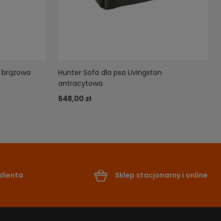
n brązowa
Hunter Sofa dla psa Livingston
antracytowa
648,00 zł
lienta
Sklep stacjonarny i online