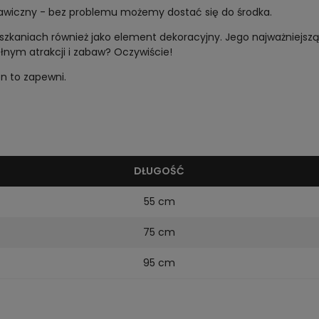
awiczny - bez problemu możemy dostać się do środka.
ieszkaniach również jako element dekoracyjny. Jego najważniejs
pełnym atrakcji i zabaw? Oczywiście!
on to zapewni.
DŁUGOŚĆ
55 cm
75 cm
95 cm