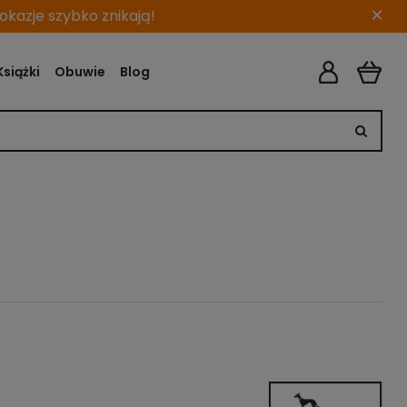
×
kazje szybko znikają!
Książki
Obuwie
Blog