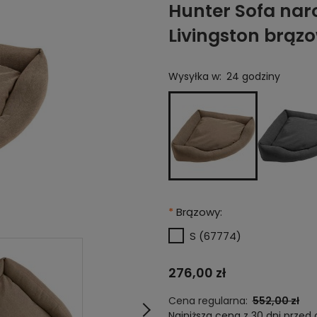
Hunter Sofa nar
Livingston brąz
Wysyłka w:
24 godziny
*
Brązowy:
S (67774)
276,00 zł
Cena regularna:
552,00 zł
Najniższa cena z 30 dni przed 