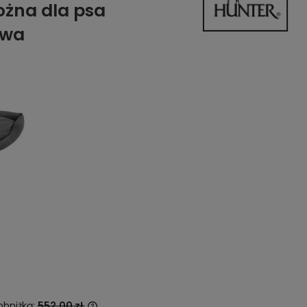
ożna dla psa
owa
obniżką:
552,00 zł