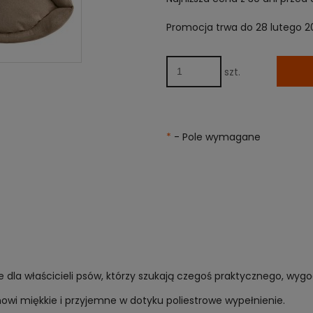
Promocja trwa do 28 lutego 2
Jeżeli produkt jest
niż 30 dni, wyświetl
cena od momentu, 
pojawił się w sprze
szt.
*
- Pole wymagane
ie dla właścicieli psów, którzy szukają czegoś praktycznego, wy
nowi miękkie i przyjemne w dotyku poliestrowe wypełnienie.