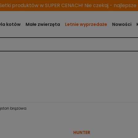
etki produktów w SUPER CENACH! Nie czekaj - najlepsze o
Dla kotów
Małe zwierzęta
Letnie wyprzedaże
Nowości
ngston brązowa
HUNTER