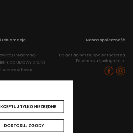
i reklamacje
Nasza społeczność
zwrotu i reklamacji
Dołącz do naszej społeczności na
Facebooku i Instagramie.
IENIE OD UMOWY ONLINE
eklamować towar
KCEPTUJ TYLKO NIEZBĘDNE
DOSTOSUJ ZGODY