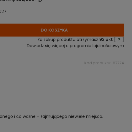
027
 sprzedawany krócej
ana jest najniższa
kiedy produkt
daży.
DO KOSZYKA
Za zakup produktu otrzymasz
92
pkt
[
?
]
Dowiedz się więcej o
programie lojalnościowym
Kod produktu:
67774
godnego i co ważne - zajmującego niewiele miejsca.