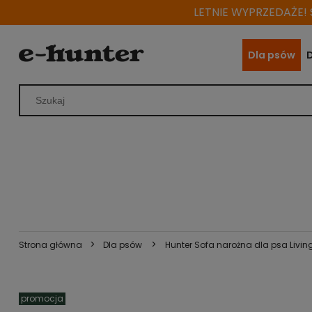
LETNIE WYPRZEDAŻE! S
Dla psów
>
>
Strona główna
Dla psów
Hunter Sofa narożna dla psa Livi
promocja