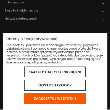
Informacje
Zwroty i reklamacje
Nasza społeczność
Dbamy o Twoją prywatność
Nadzór nad obrotem produktami
leczniczymi weterynaryjnymi sprawuje
Pliki cookies i pokrewne im technologie umożliwiają poprawne
działanie strony i pomagają nam dostosować ofertę do Twoich
Wojewódzki Inspektorat Weterynarii w
potrzeb. Możesz zaakceptować wykorzystanie przez nas
Katowicach
.
wszystkich tych plików i przejść do sklepu lub dostosować użycie
plików do swoich preferencji, wybierając opcję "Dostosuj zgody".
Więcej w naszej Polityce prywatności.
ZAAKCEPTUJ TYLKO NIEZBĘDNE
© 2024 Eco Life Group. Wszystkie prawa zastrzeżone.
Sklep internetowy Shoper.pl
DOSTOSUJ ZGODY
ZAAKCEPTUJ WSZYSTKIE