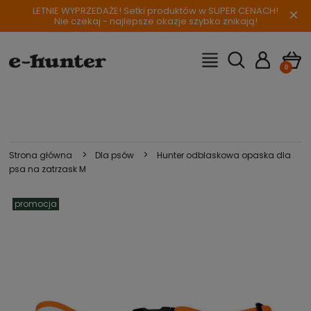
LETNIE WYPRZEDAŻE! Setki produktów w SUPER CENACH!
×
Nie czekaj - najlepsze okazje szybko znikają!
>
>
Strona główna
Dla psów
Hunter odblaskowa opaska dla
psa na zatrzask M
promocja