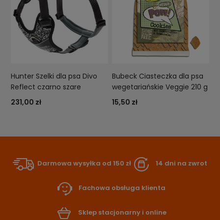
Hunter Szelki dla psa Divo
Bubeck Ciasteczka dla psa
Reflect czarno szare
wegetariańskie Veggie 210 g
231,00 zł
15,50 zł
Darmowa wysyłka od 150 zł
14 dni na zwrot
Fachowa obsługa klienta
Sklep stacjonarny i online