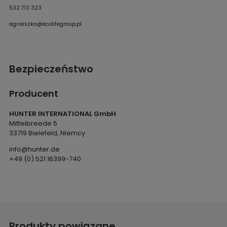
532 713 323
agnieszka@ecolifegroup.pl
Bezpieczeństwo
Producent
HUNTER INTERNATIONAL GmbH
Mittelbreede 5
33719 Bielefeld, Niemcy
info@hunter.de
+49 (0) 521 16399-740
Produkty powiązane