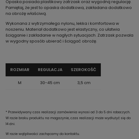
Opaska posiada plastikowy zatrzask oraz wygodną regulację.
Pamiętaj, że jest to opaska dodatkowa, zakładana dodatkowo
na obrożę właściwą.
Wykonana z wytrzymałego nylonu, lekka i komfortowa w
noszeniu. Materiał dodatkowo jest elastyczny, co ułatwia
ściąganie i zakładanie w nagłych sytuacjach. Zatrzask pozwala
w wygodny sposób ubierać i ściągać obrożę.
ROZMIAR
REGULACJA
SZEROKOŚĆ
M
30-45 cm
3,5 cm
* Przewidywany czas realizacji zamówienia wynosi od 3 do 5 dni roboczych.
W razie braku produktu na magazynie, czas realizacji może wydłużyć się do
14 dni.
W razie wątpliwości zachęcamy do kontaktu.