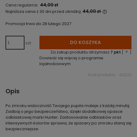
44,00 zł
Cena regularna:
44,00 zł
Najniższa cena z 30 dni przed obniżką:
Jeżeli produk
niż 30 dni, wy
Promocja trwa do 28 lutego 2027
cena od mome
pojawił się w 
DO KOSZYKA
szt.
Za zakup produktu otrzymasz
7
pkt
[
?
]
Dowiedz się więcej o
programie
lojalnościowym
Kod produktu:
42232
Opis
Po zmroku widoczność Twojego pupila maleje z każdą minutą.
Zadbaj o jego bezpieczeństwo, dzięki dodatkowej opasce
odblaskowej marki Hunter. Zastosowanie odblasków oraz
intensywnych kolorów sprawia, że spacery po zmroku staną się
bezpieczniejsze.