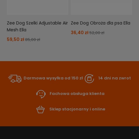
Zee Dog Szelki Adjustable Air
Zee Dog Obroża dla psa Ella
Mesh Ella
36,40 zł
52,00 zł
59,50 zł
85,00 zł
Darmowa wysyłka od 150 zł
14 dni na zwrot
Fachowa obsługa klienta
Sklep stacjonarny i online