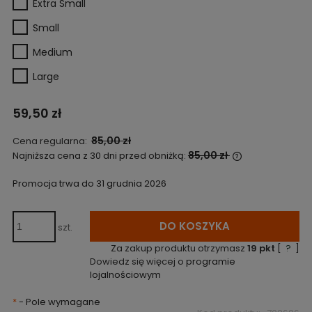
Extra Small
Small
Medium
Large
59,50 zł
85,00 zł
Cena regularna:
85,00 zł
Najniższa cena z 30 dni przed obniżką:
Jeżeli produkt
niż 30 dni, wyś
Promocja trwa do 31 grudnia 2026
cena od momen
pojawił się w 
DO KOSZYKA
szt.
Za zakup produktu otrzymasz
19
pkt
[
?
]
Dowiedz się więcej o
programie
lojalnościowym
*
- Pole wymagane