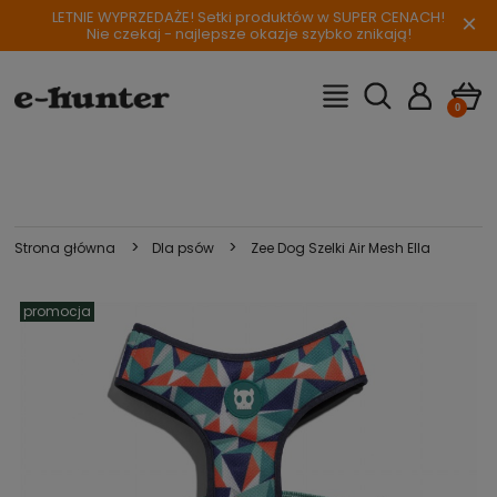
LETNIE WYPRZEDAŻE! Setki produktów w SUPER CENACH!
×
Nie czekaj - najlepsze okazje szybko znikają!
>
>
Strona główna
Dla psów
Zee Dog Szelki Air Mesh Ella
promocja