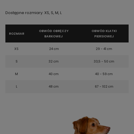
Dostępne rozmiary: XS, S, M, L
OBWÓD OBRĘCZY
OBWÓD KLATKI
ROZMIAR
BARKOWEJ
PIERSIOWEJ
XS
24 cm
29 - 41 cm
S
32 cm
33,5 - 50 cm
M
40 cm
40 - 59 cm
L
48 cm
67 - 102 cm