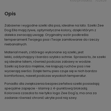
Kod produktu:
702626
Opis
Zabawne i wygodne szelki dla psa, idealne na lato. Szelki Zee
Dog Ella mają żywe, optymistyczne kolory, dzięki którym z
daleka zwracają uwagę. Oryginalny wzór podkreśla
temperament Twojego psa i Twoje zamiłowanie do rzeczy
niebanalnych.
Materiał mesh, z którego wykonane są szelki, jest
lekki, oddychający i bardzo szybko schnie. Sprawia to, że szelki
są idealne latem, również podczas zabawy w wodzie.
Szelki są bardzo miękkie, nie krępują ruchów psa i nie
wycierają sierści. Dzięki temu pies czuje się w nich bardzo
komfortowo, nawet podczas wysokich temperatur.
Ponadto dla zwiększenia bezpieczeństwa szelki posiadają
specjalne zapięcie - klamrę z 4-punktową blokadą.
Kolorowa czaszka to nie tylko logo Zee Dog'a, ma ona za
zadanie również chronić ukryte pod nią szwy.