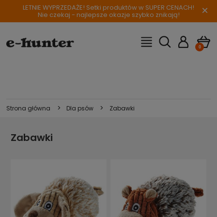
LETNIE WYPRZEDAŻE! Setki produktów w SUPER CENACH!
×
Nie czekaj - najlepsze okazje szybko znikają!
>
>
Strona główna
Dla psów
Zabawki
Zabawki