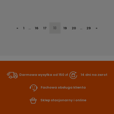
...
18
...
«
1
16
17
19
20
29
»
Darmowa wysyłka od 150 zł
14 dni na zwrot
Fachowa obsługa klienta
Sklep stacjonarny i online